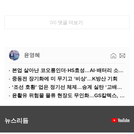
0/0
댓글 더보기
윤영혜
본업 살아난 코오롱인더·HS효성…AI·배터리 소재로 보폭 확대
중동전 장기화에 미 무기고 ‘비상’…K방산 기회
‘조선 호황’ 업은 정기선 체제…승계 실탄 ‘고배당’ 주목
윤활유 위험물 물류 현장도 무인화…GS칼텍스, 디지털 전환 가속
뉴스리듬