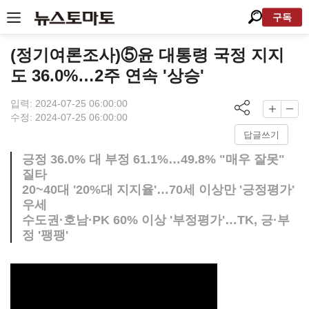
구독
(정기여론조사)⑤윤 대통령 국정 지지
도 36.0%…2주 연속 '상승'
입력: 2024-07-25 06:00:00
수정: 2024-07-25 06:00:00
답글쓰기
긍정 36.0% 대 부정 61.1%…49.8% "매우 잘못"
질타
20~40대 '20%대 지지율'…70세 이상만 '긍정평가'
우세
수도권·호남·PK 60% 이상 '부정평가'…TK, 긍·부
정 '팽팽'