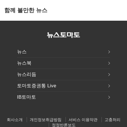
함께 볼만한 뉴스
뉴스
뉴스북
뉴스리듬
토마토증권통 Live
IB토마토
회사소개
개인정보취급방침
서비스 이용약관
고충처리
정정반론보도