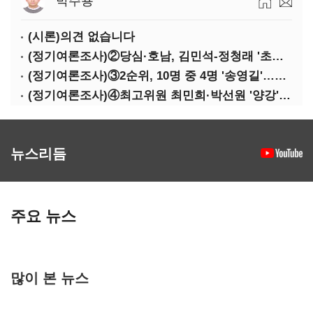
박주용
(시론)의견 없습니다
(정기여론조사)②당심·호남, 김민석-정청래 '초접전'
(정기여론조사)③2순위, 10명 중 4명 '송영길'…정청래 '한 자릿수'
(정기여론조사)④최고위원 최민희·박선원 '양강'…서미화·이성윤·임미애 뒤이어
뉴스리듬
주요 뉴스
많이 본 뉴스