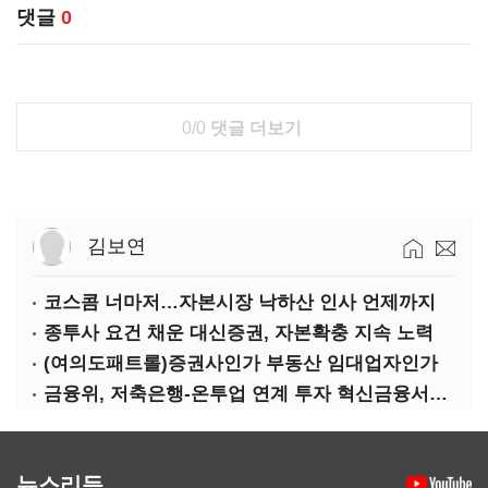
댓글
0
0/0
댓글 더보기
김보연
코스콤 너마저…자본시장 낙하산 인사 언제까지
종투사 요건 채운 대신증권, 자본확충 지속 노력
(여의도패트롤)증권사인가 부동산 임대업자인가
금융위, 저축은행-온투업 연계 투자 혁신금융서비스로 지정
뉴스리듬