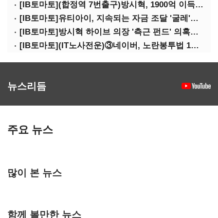
[IB토마토](합정역 7번출구)방시혁, 1900억 이득 논란…하이브 상장 진실은?
[IB토마토]유티아이, 지속되는 자금 조달 '굴레'…부채 리스크 고조
[IB토마토]방시혁 하이브 의장 '측근 펀드' 의혹…실상은 해외 투자 무산
[IB토마토](IT노사전운)③네이버, 노란봉투법 1호 되나…관건은 '진짜 주인'
뉴스리듬
주요 뉴스
많이 본 뉴스
함께 볼만한 뉴스