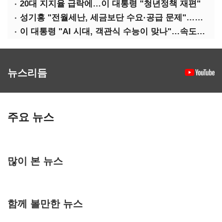
20대 지지율 급락에…이 대통령 "청년정책 재편"
성기홍 "전월세난, 세금보단 수요·공급 문제"…닥공 시사
이 대통령 "AI 시대, 객관식 수능이 맞나"…속도전 '경계'
뉴스리듬
주요 뉴스
많이 본 뉴스
함께 볼만한 뉴스