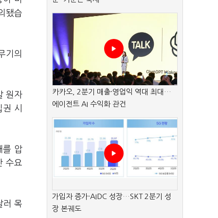
논의됐습
단무기의
카카오, 2분기 매출·영업익 역대 최대…
발 원자
에이전트 AI 수익화 관건
집권 시
대를 압
산 수요
가입자 증가·AIDC 성장…SKT 2분기 성
달러 목
장 본궤도