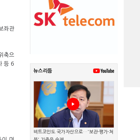
보보좌관
 위축으
 등 6
뉴스리듬
비트코인도 국가자산으로…'보관·평가·처
등이 머
분' 기준은 숙제