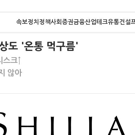
속보
정치
정책
사회
증권
금융
산업
테크
유통
건설
상도 '온통 먹구름'
리스크↑
지 않아