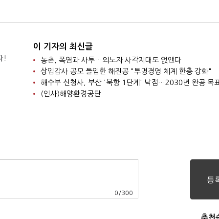
터리 '악재'
이 기자의 최신글
다!
농촌, 폭염과 사투…외노자 사각지대도 없앤다
상임감사 공모 돌입한 해진공 "투명경영 체계 한층 강화"
해수부 신청사, 부산 '북항 1단계' 낙점…2030년 완공 목
(인사)해양환경공단
0
/
300
추천