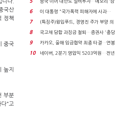
입니다.
5
중국 이어 대만도 설비투자…메모리 ‘삼
국전쟁’
 중국산
6
이 대통령 "국가폭력 피해자에 사과…
적 정책
적극적 조사로 진...
7
(특징주)윙입푸드, 경영진 주가 부양 의
지에 상한가...
8
국고채 담합 과징금 철퇴…증권사 '충당
금 폭탄' 우려...
9
카카오, 올해 임금협약 최종 타결…연봉
이 중국
6.3% 인상·격려...
10
네이버, 2분기 영업익 5203억원…전년
비 0.2% 감소...
이 높지
런 부분
하다"고