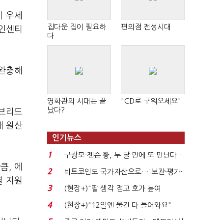
이 우세
집다운 집이 필요하
편의점 전성시대
 인센티
다
 완충해
영화관의 시대는 끝
"CD로 구워오세요"
났다?
이브리드
재 원산
인기뉴스
1
구광모-젠슨 황, 두 달 만에 또 만난다…
큼, 에
로봇·AI 등 논...
2
비트코인도 국가자산으로…'보관·평가·
별 지원
처분' 기준은 ...
3
(현장+)"팔 생각 접고 호가 높여
요"…'덜 똘똘한 한 채' 20...
4
(현장+)"12일엔 물건 다 들어와요"…
빈 매대 채우며 문 연 ...