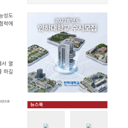
가능성도
산협력에
에서 열
를 하길
 마련으로
뉴스북