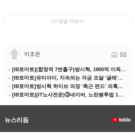
0/0
댓글 더보기
이조은
[IB토마토](합정역 7번출구)방시혁, 1900억 이득 논란…하이브 상장 진실은?
[IB토마토]유티아이, 지속되는 자금 조달 '굴레'…부채 리스크 고조
[IB토마토]방시혁 하이브 의장 '측근 펀드' 의혹…실상은 해외 투자 무산
[IB토마토](IT노사전운)③네이버, 노란봉투법 1호 되나…관건은 '진짜 주인'
뉴스리듬