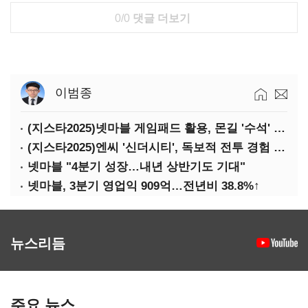
0/0
댓글 더보기
이범종
(지스타2025)넷마블 게임패드 활용, 몬길 '수석' 7대죄 '차석'
(지스타2025)엔씨 '신더시티', 독보적 전투 경험 필요
넷마블 "4분기 성장…내년 상반기도 기대"
넷마블, 3분기 영업익 909억…전년비 38.8%↑
뉴스리듬
주요 뉴스