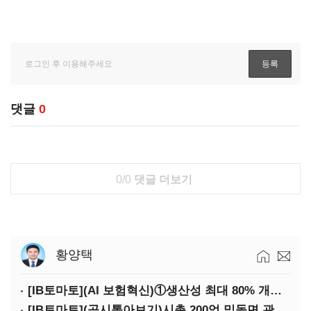
댓글
0
0/0
댓글 더보기
황양택
[IB토마토](AI 보험혁신)①생산성 최대 80% 개선…현실은 '실행 격차'
[IB토마토](공시톺아보기)시총 200억 밑돌면 관리종목…상폐 피하려면