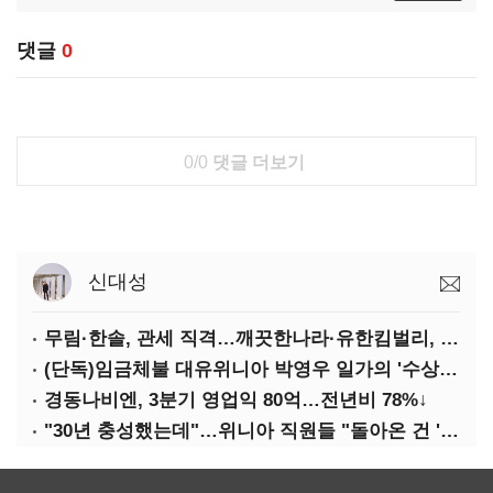
댓글
0
0/0
댓글 더보기
신대성
무림·한솔, 관세 직격…깨끗한나라·유한킴벌리, 수익성 악화
(단독)임금체불 대유위니아 박영우 일가의 '수상한 별장'
경동나비엔, 3분기 영업익 80억…전년비 78%↓
"30년 충성했는데"…위니아 직원들 "돌아온 건 '배신'"