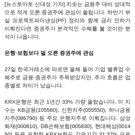
[뉴스토마토 신대성 기자] 치솟는 금융주 대비 상대적
으로 적게 오른 증권주에 관심이 쏠립니다. 하반기 부
실 프로젝트파이낸싱(PF) 정리와 함께 금리 인하가
이뤄진다면 증권주가 본격적인 수혜를 볼 것이란 분
석이 나옵니다.
은행·보험보다 덜 오른 증권주에 관심
27일 한국거래소에 따르면 올해 들어 기업 밸류업 수
혜주로 금융·증권주가 주목받았지만, 주가 흐름은 업
종별로 차이가 났습니다.
KRX은행은 최근 1년간 33% 가량 올랐습니다. 이 지
수는
KB금융(105560)
,
신한지주(055550)
,
하나금융
지주(086790)
등 주요 은행지주로 이뤄집니다.
삼성
화재(000810)
,
DB손해보험(005830)
,
현대해상(0014
50)
등을 포함한 KRX보험도 같은기간 약 37% 오르