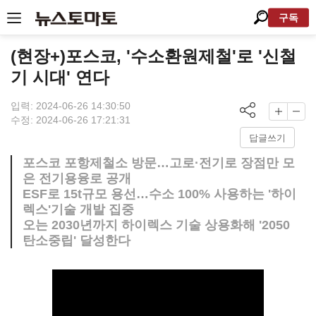
구독
(현장+)포스코, '수소환원제철'로 '신철
기 시대' 연다
입력: 2024-06-26 14:30:50
수정: 2024-06-26 17:21:31
답글쓰기
포스코 포항제철소 방문…고로·전기로 장점만 모
은 전기용융로 공개
ESF로 15t규모 용선…수소 100% 사용하는 '하이
렉스'기술 개발 집중
오는 2030년까지 하이렉스 기술 상용화해 '2050
탄소중립' 달성한다