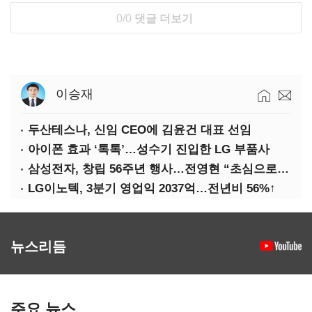
0/0
댓글 더보기
이승재
두산테스나, 신임 CEO에 김윤건 대표 선임
아이폰 효과 ‘톡톡’…성수기 진입한 LG 부품사
삼성전자, 창립 56주년 행사…전영현 “초심으로 경쟁력 회복해야”
LG이노텍, 3분기 영업익 2037억…전년비 56%↑
뉴스리듬
주요 뉴스