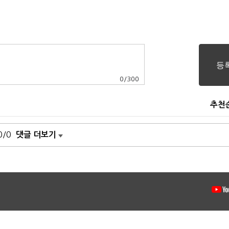
0
/
300
추천
0/0
댓글 더보기