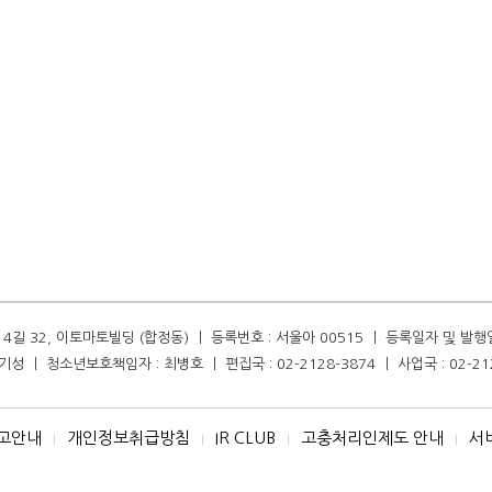
길 32, 이토마토빌딩 (합정동) ㅣ 등록번호 : 서울아 00515 ㅣ 등록일자 및 발행일자 :
성 ㅣ 청소년보호책임자 : 최병호 ㅣ 편집국 : 02-2128-3874 ㅣ 사업국 : 02-21
고안내
개인정보취급방침
IR CLUB
고충처리인제도 안내
서
I
I
I
I