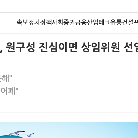
속보
정치
정책
사회
증권
금융
산업
테크
유통
건설
, 원구성 진심이면 상임위원 선
못해"
 어폐"