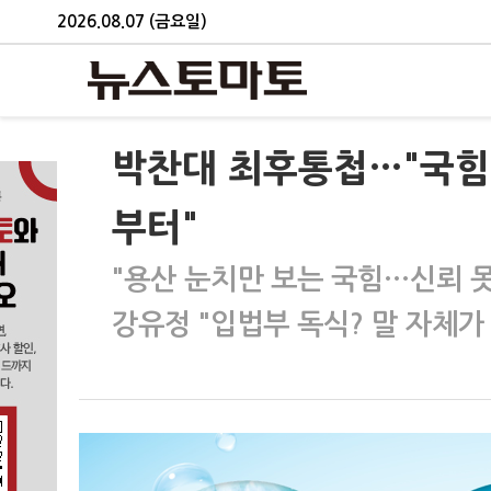
2026.08.07 (금요일)
박찬대 최후통첩…"국힘
부터"
"용산 눈치만 보는 국힘…신뢰 
강유정 "입법부 독식? 말 자체가