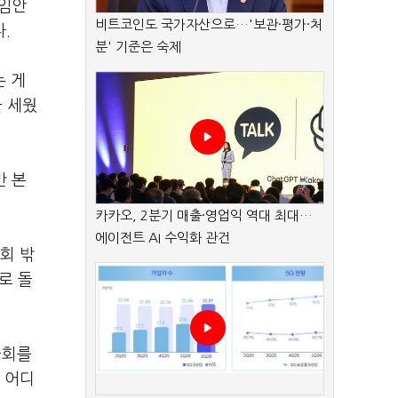
선임안
비트코인도 국가자산으로…'보관·평가·처
.
분' 기준은 숙제
는 게
 세웠
만 본
카카오, 2분기 매출·영업익 역대 최대…
에이전트 AI 수익화 관건
회 밖
로 돌
국회를
 어디