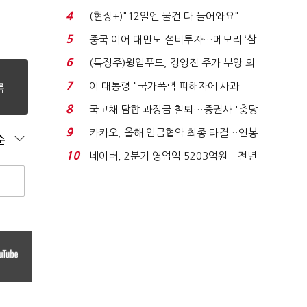
요"…'덜 똘똘한 한 채' 20...
4
(현장+)"12일엔 물건 다 들어와요"…
빈 매대 채우며 문 연 ...
5
중국 이어 대만도 설비투자…메모리 ‘삼
국전쟁’
6
(특징주)윙입푸드, 경영진 주가 부양 의
지에 상한가...
7
이 대통령 "국가폭력 피해자에 사과…
적극적 조사로 진...
8
국고채 담합 과징금 철퇴…증권사 '충당
금 폭탄' 우려...
9
카카오, 올해 임금협약 최종 타결…연봉
순
6.3% 인상·격려...
10
네이버, 2분기 영업익 5203억원…전년
비 0.2% 감소...