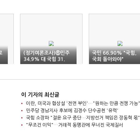
로
(정기여론조사)⑥민주
국민 66.90% "국힘,
34.9% 대 국힘 31.
국회 돌아와야"
 도
4% 대 조국 11.3%
이 기자의 최신글
이란, 미국과 협상설 '전면 부인'…"원하는 만큼 전쟁 가능
민주당 경남지사 후보에 김경수 단수공천 '유력'
국힘 소장파 "절윤 요구 중단…지방선거 책임은 장동혁 몫"
"무조건 이익"…거래적 동맹관에 무너진 국제질서