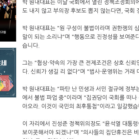
박 원내대표는 이날 국회에서 열린 정책조정회의에
도 내지 않고 부의장 후보도 뽑지 않는다면, 국회
박 원내대표는 "원 구성이 불법이라며 권한쟁의 심
말이 되는 소리냐"며 "행동으로 진정성을 보여준
습니다.
그는 "협상·약속의 가장 큰 전제조건은 상호 신뢰
다. 신뢰가 생길 리 없다"며 "법사·운영위는 거래
박 원내대표는 "파탄 난 민생과 서민 절규에 정부
에서 불법 파업 중"이라며 "집권당이 국회를 떠나
아오라. 이것이 국민의 최후통첩"이라고 일갈했습
이 자리에서 진성준 정책위의장도 "윤석열 대통령
보이콧해서야 되겠냐"며 "의사들의 집단휴진은 비