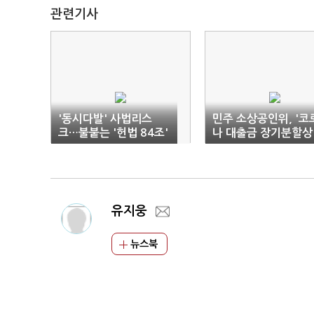
관련기사
'동시다발' 사법리스
민주 소상공인위, '코
크…불붙는 '헌법 84조'
나 대출금 장기분할상
환'·'민생회복지원금'
입 촉구
유지웅
뉴스북