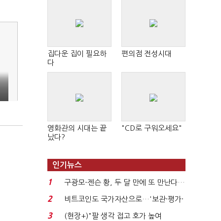
집다운 집이 필요하
편의점 전성시대
다
영화관의 시대는 끝
"CD로 구워오세요"
났다?
"
인기뉴스
1
구광모-젠슨 황, 두 달 만에 또 만난다…
로봇·AI 등 논...
2
비트코인도 국가자산으로…'보관·평가·
처분' 기준은 ...
3
(현장+)"팔 생각 접고 호가 높여