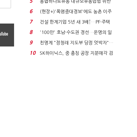
5
농협하나로유통 대규모유통업법 위반
적발…공정위, 과...
6
(현장+)'폭염중대경보'에도 농촌 이주
노동자는 강행군…'야...
7
건설 한계기업 5년 새 3배↑…PF·주택
침체에 재무 ...
8
'100만' 호남·수도권 경선…운명의 일
주일
9
친명계 "정청래 지도부 당정 엇박자"…
친청계 "신천지 오...
10
SK하이닉스, 중 충칭 공장 지분매각 검
토?…“확정된 바...