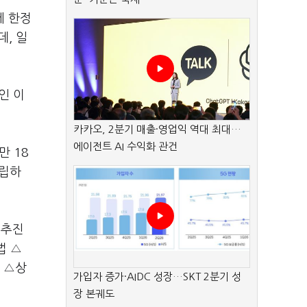
에 한정
, 일
인 이
카카오, 2분기 매출·영업익 역대 최대…
에이전트 AI 수익화 관건
만 18
적립하
 추진
법 △
 △상
가입자 증가·AIDC 성장…SKT 2분기 성
장 본궤도