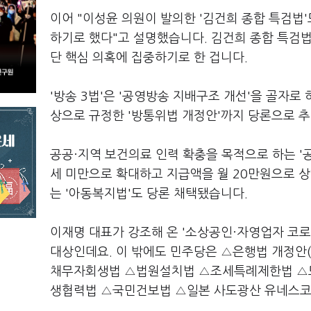
이어 "이성윤 의원이 발의한 '김건희 종합 특검법
하기로 했다"고 설명했습니다. 김건희 종합 특검법
단 핵심 의혹에 집중하기로 한 겁니다.
'방송 3법'은 '공영방송 지배구조 개선'을 골자
상으로 규정한 '방통위법 개정안'까지 당론으로 추
공공·지역 보건의료 인력 확충을 목적으로 하는 '공
세 미만으로 확대하고 지급액을 월 20만원으로 상
는 '아동복지법'도 당론 채택됐습니다.
이재명 대표가 강조해 온 '소상공인·자영업자 코로
대상인데요. 이 밖에도 민주당은 △은행법 개정
채무자회생법 △법원설치법 △조세특례제한법 
생협력법 △국민건보법 △일본 사도광산 유네스코 