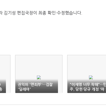
라 김기성 편집국장이 최종 확인·수정했습니다.
⑥
권익위 '면죄부'…검찰
"이재명 너무 착해"…
충
'딜레마'
주, 당헌·당규 개정 '마
이웨이'