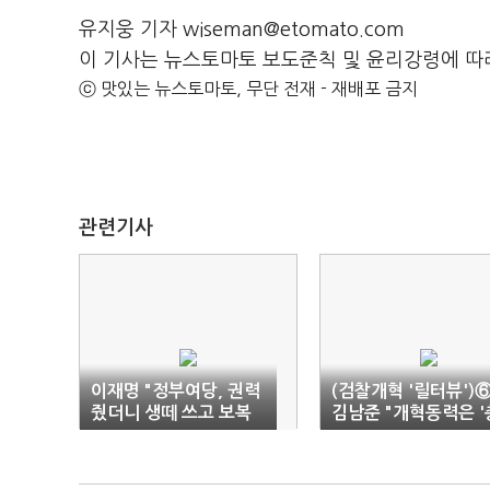
유지웅 기자 wiseman@etomato.com
이 기사는 뉴스토마토 보도준칙 및 윤리강령에 따
ⓒ 맛있는 뉴스토마토, 무단 전재 - 재배포 금지
관련기사
이재명 "정부여당, 권력
(검찰개혁 '릴터뷰')
줬더니 생떼 쓰고 보복
김남준 "개혁동력은 '
만"
분'…문제는 디테일"