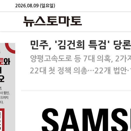
2026.08.09 (일요일)
민주, '김건희 특검' 당
양평고속도로 등 7대 의혹, 2가
22대 첫 정책 의총…22개 법안