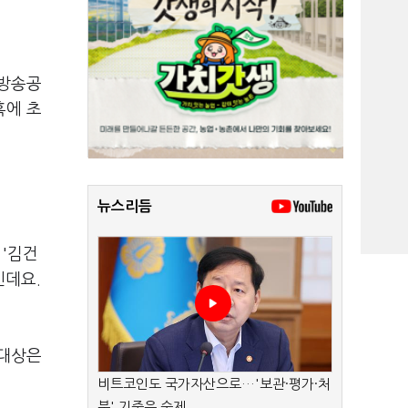
육방송공
혹에 초
뉴스리듬
 '김건
인데요.
 대상은
비트코인도 국가자산으로…'보관·평가·처
분' 기준은 숙제