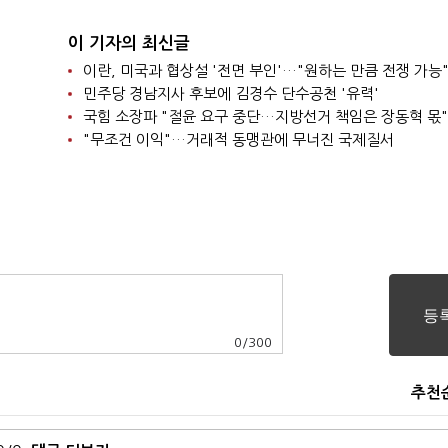
이 기자의 최신글
이란, 미국과 협상설 '전면 부인'…"원하는 만큼 전쟁 가능
민주당 경남지사 후보에 김경수 단수공천 '유력'
국힘 소장파 "절윤 요구 중단…지방선거 책임은 장동혁 몫"
"무조건 이익"…거래적 동맹관에 무너진 국제질서
0
/
300
추천