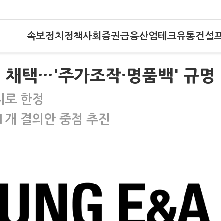
속보
정치
정책
사회
증권
금융
산업
테크
유통
건설
론 채택…'주가조작·명품백' 규명
지로 한정
·1개 결의안 중점 추진