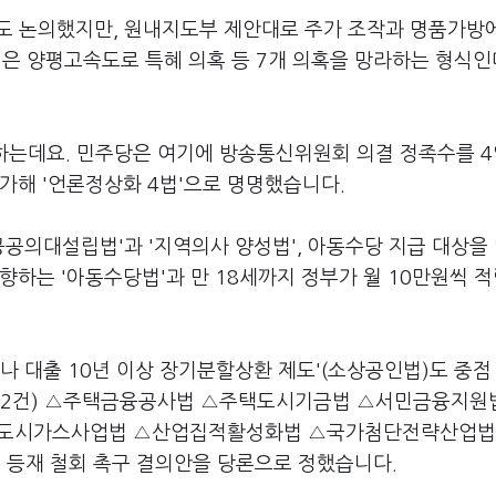
'도 논의했지만, 원내지도부 제안대로 주가 조작과 명품가방
은 양평고속도로 특혜 의혹 등 7개 의혹을 망라하는 형식인데
로 하는데요. 민주당은 여기에 방송통신위원회 의결 정족수를 4
가해 '언론정상화 4법'으로 명명했습니다.
공의대설립법'과 '지역의사 양성법', 아동수당 지급 대상을 
향하는 '아동수당법'과 만 18세까지 정부가 월 10만원씩 
나 대출 10년 이상 장기분할상환 제도'(소상공인법)도 중점
안(2건) △주택금융공사법 △주택도시기금법 △서민금융지원
△도시가스사업법 △산업집적활성화법 △국가첨단전략산업법
등재 철회 촉구 결의안을 당론으로 정했습니다.