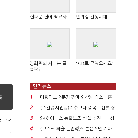
집다운 집이 필요하
편의점 전성시대
"
다
영화관의 시대는 끝
"CD로 구워오세요"
났다?
인기뉴스
1
대형마트 2분기 판매 9.4% 감소…홈
플러스 사태 여파...
2
(주간증시전망)지수보다 종목…선별 장
세 이어진다...
3
SK하이닉스 통합노조 신설 추진…구성
순
원 간 성과급 불...
4
(코스닥 퇴출 논란)②일본은 5년 기다
려주는데 우리는 ...