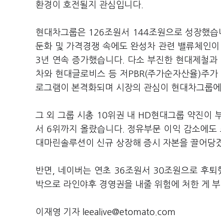
환경이 호전될지 관심입니다.
현대차그룹은 126조원서 144조원으로 성장했습니
둔화 및 가격경쟁 속에도 완성차 관련 밸류체인이
3년 연속 증가했습니다. 다소 부진한 현대제철과
차와 현대글로비스 등 저PBR(주가순자산율)주가
로그램이 본격화되며 시장의 관심이 현대차그룹에
그 외 그룹 시총 10위권 내 HD현대그룹 약진이 
서 6위까지 올랐습니다. 정유부문 이익 감소에도 
대마린솔루션이 신규 상장해 증시 자본을 끌어당
반면, 네이버는 연초 36조원서 30조원으로 후퇴
박으로 라인야후 경영권을 내줄 위험에 처한 게 
이재영 기자 leealive@etomato.com