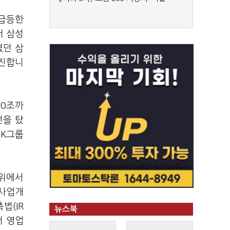
 급등한
서 삼성
였던 삼
부진합니
10조까
선을 탔
SK그룹
2위에서
 사업개
법(IR
뉴스북
서 영업