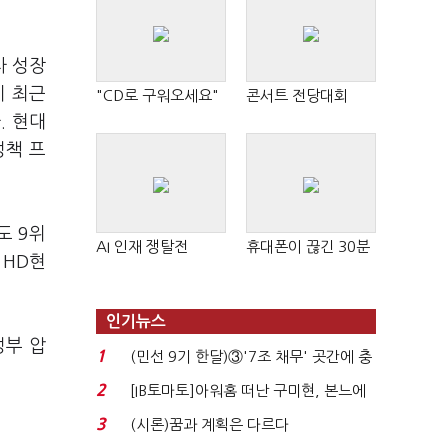
차 성장
이 최근
"CD로 구워오세요"
콘서트 전당대회
. 현대
정책 프
도 9위
AI 인재 쟁탈전
휴대폰이 끊긴 30분
 HD현
인기뉴스
정부 압
1
(민선 9기 한달)③'7조 채무' 곳간에 충
격…추미애, 20년...
2
[IB토마토]아워홈 떠난 구미현, 본느에
340억 베팅…가...
3
(시론)꿈과 계획은 다르다