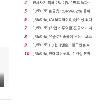
4
전세사기 피해주택 매입 1만호 돌파…
누적 피해자 4만2...
5
[IB토마토]JB금융 RORWA 2% 돌파…
실적 견인은 은행 ...
6
[IB토마토](AI 보험혁신)①생산성 최대
80% 개선…현실...
7
[IB토마토](락업의 두얼굴)②공모가 뛰
자 첫날 매도…FI ...
8
[IB토마토]유증·CB 줄줄이 무산…코스
닥 벌점 급증에 ...
9
[IB토마토]HD현대엔솔, '한국판 IRA'
수혜 부상…세액공...
10
[IB토마토]현대그린푸드, 수익성 본궤
도…실적 개선에 ...