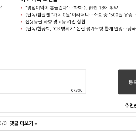
다!
"영업이익이 흔들린다"…화학주, IFRS 18에 취약
신용등급 하향 경고등 켜진 삼립
0
/
300
추천
0/0
댓글 더보기