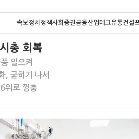
속보
정치
정책
사회
증권
금융
산업
테크
유통
건설
 시총 회복
돌풍 일으켜
화, 굳히기 나서
 6위로 껑충