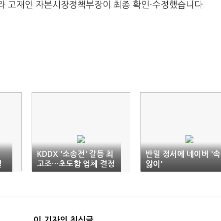
라 고재인 자본시장정책부장이 최종 확인·수정했습니다.
KDDX '소송전' 갈등 최
반일 정서에 네이버 '속
길
고조…초도함 업체 결정
앓이'
지연시 HD현대중에 '악
재'
이 기자의 최신글