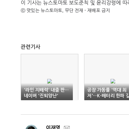
이 기사는 뉴스토마토 보도준칙 및 윤리강령에 따
ⓒ 맛있는 뉴스토마토, 무단 전재 - 재배포 금지
관련기사
'라인 지배력' 내줄 판…
공장 가동률 '역대 최
네이버 '진퇴양난'
저'…K-배터리 한파 
어진다
이재영