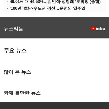
46.01% 대 44.53%…김민석·정청래 '초박빙'(종합)
'100만' 호남·수도권 경선…운명의 일주일
뉴스리듬
주요 뉴스
많이 본 뉴스
함께 볼만한 뉴스