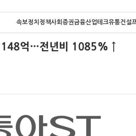
속보
정치
정책
사회
증권
금융
산업
테크
유통
건설
148억…전년비 1085% ↑