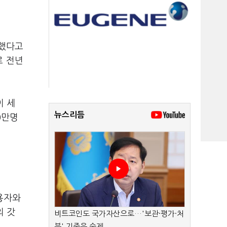
록했다고
로 전년
이 세
뉴스리듬
0만명
이용자와
의 갓
비트코인도 국가자산으로…'보관·평가·처
분' 기준은 숙제