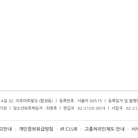
길 32, 이토마토빌딩 (합정동) ㅣ 등록번호 : 서울아 00515 ㅣ 등록일자 및 발행일자 :
성 ㅣ 청소년보호책임자 : 최병호 ㅣ 편집국 : 02-2128-3874 ㅣ 사업국 : 02-21
고안내
개인정보취급방침
IR CLUB
고충처리인제도 안내
서
I
I
I
I