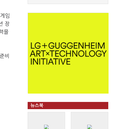
름게임
션 장
쟁력을
 준비
뉴스북