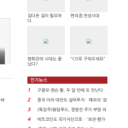
집다운 집이 필요하
편의점 전성시대
다
1
영화관의 시대는 끝
"CD로 구워오세요"
났다?
인기뉴스
1
구광모-젠슨 황, 두 달 만에 또 만난다…
로봇·AI 등 논...
2
중국 이어 대만도 설비투자…메모리 ‘삼
석'
국전쟁’
3
(특징주)윙입푸드, 경영진 주가 부양 의
지에 상한가...
4
비트코인도 국가자산으로…'보관·평가·
처분' 기준은 ...