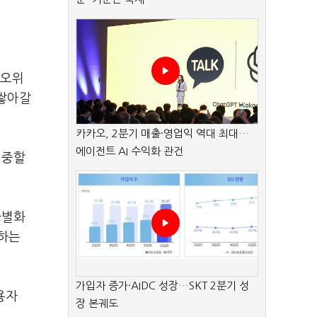
네오위
 쌓아갈
카카오, 2분기 매출·영업익 역대 최대…
에이전트 AI 수익화 관건
집중할
차별화
련하는
가입자 증가·AIDC 성장…SKT 2분기 성
용자
장 본궤도