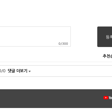
0
/
300
추천
0/0
댓글 더보기