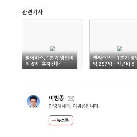
관련기사
펄어비스, 1분기 영업이
엔씨소프트 1분기 영
익 6억 '흑자전환'
익 257억…전년비 6
8% ↓
이범종
안녕하세요, 이범종입니다.
뉴스북