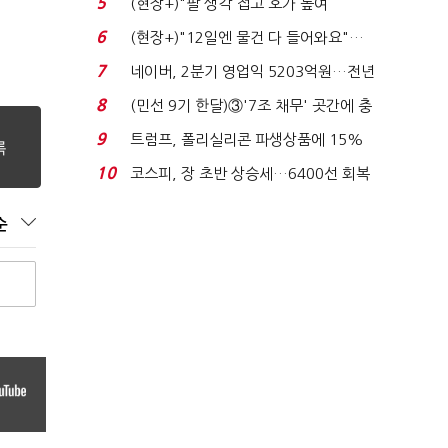
5
(현장+)"팔 생각 접고 호가 높여
요"…'덜 똘똘한 한 채' 20...
6
(현장+)"12일엔 물건 다 들어와요"…
빈 매대 채우며 문 연 ...
7
네이버, 2분기 영업익 5203억원…전년
비 0.2% 감소...
8
(민선 9기 한달)③'7조 채무' 곳간에 충
격…추미애, 20년...
9
트럼프, 폴리실리콘 파생상품에 15%
관세…"미 산업 재건"...
10
코스피, 장 초반 상승세…6400선 회복
시도
순