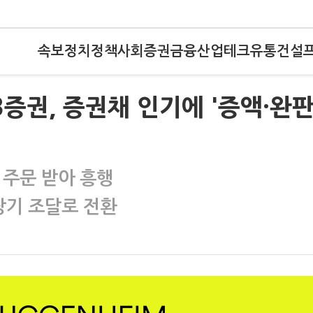
속보
정치
정책
사회
증권
금융
산업
테크
유통
건설
KB증권, 증권채 인기에 '증액·완판
 주문 받아 흥행
장기 조달로 전환