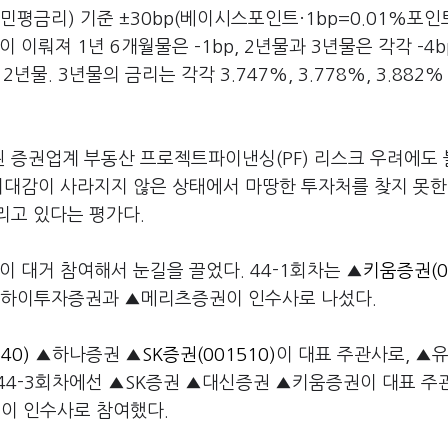
평금리) 기준 ±30bp(베이시스포인트·1bp=0.01%포인
뤄져 1년 6개월물은 –1bp, 2년물과 3년물은 각각 –4bp,
물. 3년물의 금리는 각각 3.747%, 3.778%, 3.882%
 증권업계 부동산 프로젝트파이낸싱(PF) 리스크 우려에도
기대감이 사라지지 않은 상태에서 마땅한 투자처를 찾지 못한
리고 있다는 평가다.
이 대거 참여해서 눈길을 끌었다. 44-1회차는 ▲
키움증권(0
 ▲하이투자증권과 ▲메리츠증권이 인수사로 나섰다.
40)
▲하나증권 ▲
SK증권(001510)
이 대표 주관사로, ▲
44-3회차에선 ▲SK증권 ▲대신증권 ▲키움증권이 대표 주
이 인수사로 참여했다.