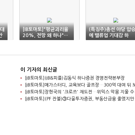
)대
[IB토마토]"평균괴리율
(특징주)총선 야당 압
안
20%, 전망 왜 하나"…
에 밸류업 기대감 하
리서치 역량 재조명
락…금융주 급락
이 기자의 최신글
[IB토마토](IB&피플)김동식 하나증권 경영전략본부장
[IB토마토]장현국의 '크로쓰' 재도전…위믹스 악몽 지울 수