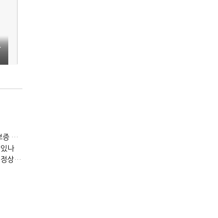
승
[IB토마토]메가스터디, 교육보다 골프장…300억 대여 뒤 보증 리스크
 있나
[IB토마토](PF 잔불)③다올투자증권, 부동산금융 줄였지만 정상화는 진행형