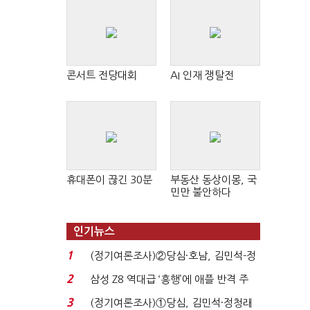
콘서트 전당대회
AI 인재 쟁탈전
휴대폰이 끊긴 30분
부동산 동상이몽, 국
민만 불안하다
인기뉴스
1
(정기여론조사)②당심·호남, 김민석-정
청래 '초접전'...
2
삼성 Z8 역대급 ‘흥행’에 애플 반격 주
목…9월 ‘폴...
3
(정기여론조사)①당심, 김민석·정청래