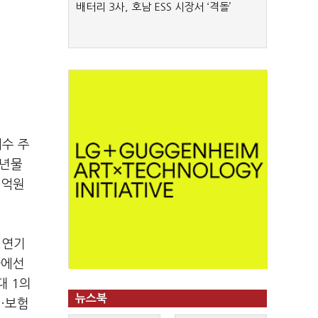
배터리 3사, 호남 ESS 시장서 ‘격돌’
매수 주
3년물
0억원
▲연기
차에선
대 1의
뉴스북
행·보험