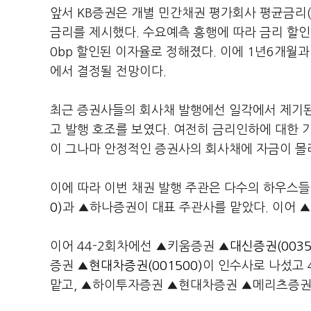
앞서 KB증권은 개별 민간채권 평가회사 평균금리(민
금리를 제시했다. 수요예측 흥행에 따라 금리 할인이 이
0bp 할인된 이자율로 정해졌다. 이에 1년6개월과 2년
에서 결정될 전망이다.
최근 증권사들의 회사채 발행에선 일각에서 제기된
고 발행 호조를 보였다. 여전히 금리인하에 대한 
이 그나마 안정적인 증권사의 회사채에 자금이 몰
이에 따라 이번 채권 발행 주관은 다수의 하우스들
0)
과 ▲하나증권이 대표 주관사를 맡았다. 이어
이어 44-2회차에선 ▲키움증권 ▲
대신증권(0035
증권 ▲
현대차증권(001500)
이 인수사로 나섰고 
맡고, ▲하이투자증권 ▲현대차증권 ▲메리츠증권