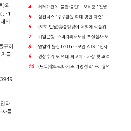
'초접전'…대통령 ...
트)의
4
세제개편에 ‘불안·불만’…오세훈 "전월
 –1
세 구하기 더 ...
5
삼전닉스 “주주환원 확대 방안 마련”…
 내외
로이터에 성명...
6
(SPC 민낯)④솜방망이 처벌에 식품위
생법 위반 반복...
7
기업은행, 소비자피해보상 부실심사·보
이스피싱 공시 ...
 불구하
8
영업익 늘린 LGU+…보안·AIDC '신사
업 드라이브'...
 자금
9
경상수지 또 역대 최고치…사상 첫 400
억달러에 '3% 성...
10
(단독)⑩파리바게뜨 가맹점 41% '용역
제빵기사 없어'…고...
3949
유안타
관사를