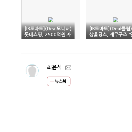
[IB토마토](Deal모니터)
[IB토마토](Deal클립
롯데쇼핑, 2500억원 자
상홀딩스, 재무구조 '
금 조달…전액 '채무상
정적'…시장서 호평
환'
최윤석
뉴스북