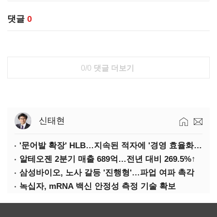
댓글
0
0/0
댓글 더보기
신태현
'문어발 확장' HLB…지속된 적자에 '경영 효율화' 관건
알테오젠 2분기 매출 689억…전년 대비 269.5%↑
삼성바이오, 노사 갈등 '진행형'…파업 여파 촉각
녹십자, mRNA 백신 안정성 측정 기술 확보