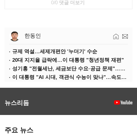
0/0
댓글 더보기
한동인
규제 역설…세제개편안 '누더기' 수순
20대 지지율 급락에…이 대통령 "청년정책 재편"
성기홍 "전월세난, 세금보단 수요·공급 문제"…닥공 시사
이 대통령 "AI 시대, 객관식 수능이 맞나"…속도전 '경계'
뉴스리듬
주요 뉴스