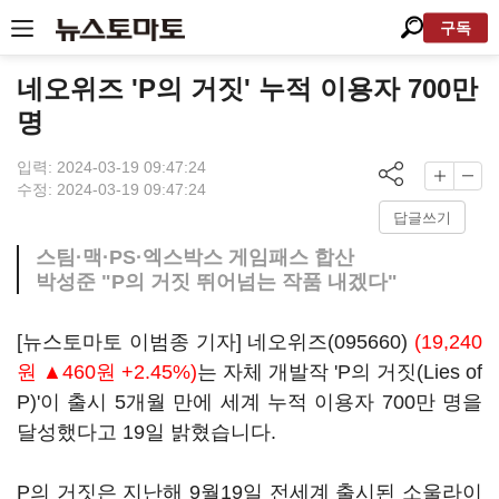
구독
네오위즈 'P의 거짓' 누적 이용자 700만
명
입력: 2024-03-19 09:47:24
수정: 2024-03-19 09:47:24
답글쓰기
스팀·맥·PS·엑스박스 게임패스 합산
박성준 "P의 거짓 뛰어넘는 작품 내겠다"
[뉴스토마토 이범종 기자]
네오위즈(095660)
(19,240
원 ▲460원 +2.45%)
는 자체 개발작 'P의 거짓(Lies of
P)'이 출시 5개월 만에 세계 누적 이용자 700만 명을
달성했다고 19일 밝혔습니다.
P의 거짓은 지난해 9월19일 전세계 출시된 소울라이