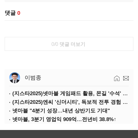
댓글
0
0/0
댓글 더보기
이범종
(지스타2025)넷마블 게임패드 활용, 몬길 '수석' 7대죄 '차석'
(지스타2025)엔씨 '신더시티', 독보적 전투 경험 필요
넷마블 "4분기 성장…내년 상반기도 기대"
넷마블, 3분기 영업익 909억…전년비 38.8%↑