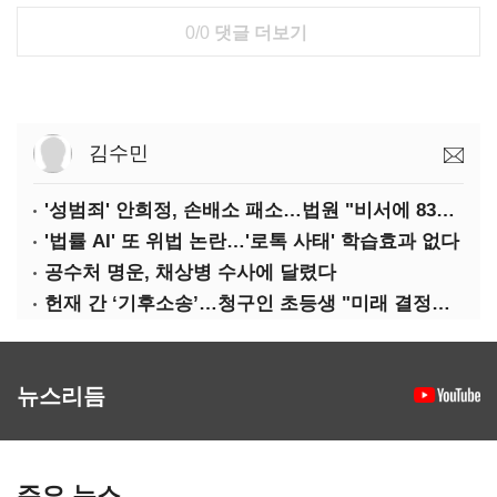
0/0
댓글 더보기
김수민
'성범죄' 안희정, 손배소 패소…법원 "비서에 8347만원 배상"
'법률 AI' 또 위법 논란…'로톡 사태' 학습효과 없다
공수처 명운, 채상병 수사에 달렸다
헌재 간 ‘기후소송’…청구인 초등생 "미래 결정할 중요한 소송"
뉴스리듬
주요 뉴스