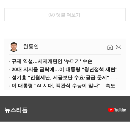
0/0
댓글 더보기
한동인
규제 역설…세제개편안 '누더기' 수순
20대 지지율 급락에…이 대통령 "청년정책 재편"
성기홍 "전월세난, 세금보단 수요·공급 문제"…닥공 시사
이 대통령 "AI 시대, 객관식 수능이 맞나"…속도전 '경계'
뉴스리듬