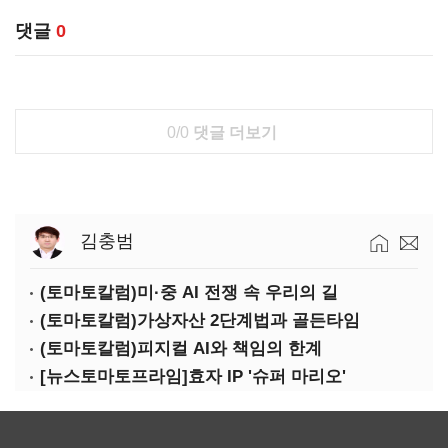
댓글
0
0/0
댓글 더보기
김충범
(토마토칼럼)미·중 AI 전쟁 속 우리의 길
(토마토칼럼)가상자산 2단계법과 골든타임
(토마토칼럼)피지컬 AI와 책임의 한계
[뉴스토마토프라임]효자 IP '슈퍼 마리오'