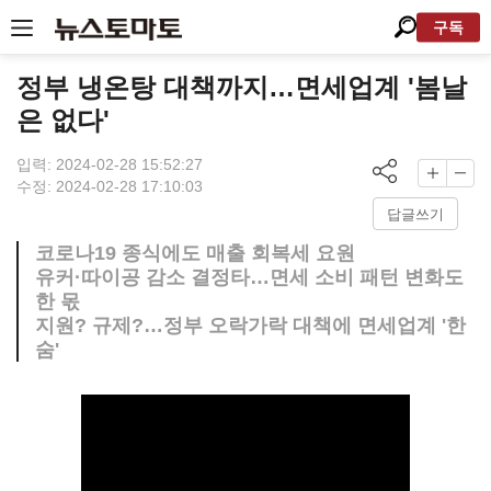
구독
정부 냉온탕 대책까지…면세업계 '봄날
은 없다'
입력: 2024-02-28 15:52:27
수정: 2024-02-28 17:10:03
답글쓰기
코로나19 종식에도 매출 회복세 요원
유커·따이공 감소 결정타…면세 소비 패턴 변화도
한 몫
지원? 규제?…정부 오락가락 대책에 면세업계 '한
숨'