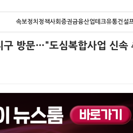
속보
정치
정책
사회
증권
금융
산업
테크
유통
건설
2지구 방문…"도심복합사업 신속