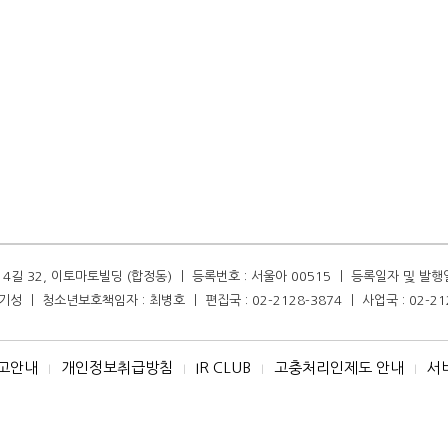
길 32, 이토마토빌딩 (합정동) ㅣ 등록번호 : 서울아 00515 ㅣ 등록일자 및 발행일자 :
성 ㅣ 청소년보호책임자 : 최병호 ㅣ 편집국 : 02-2128-3874 ㅣ 사업국 : 02-21
고안내
개인정보취급방침
IR CLUB
고충처리인제도 안내
서
I
I
I
I