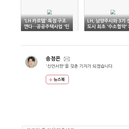
'LH 카르텔' 독점 구조
LH, 남양주시와 3기 
깬다…공공주택사업 '민
도시 최초 '수소협약'
간경쟁' 재편
결
송정은
'신언서판'을 갖춘 기자가 되겠습니다.
뉴스북