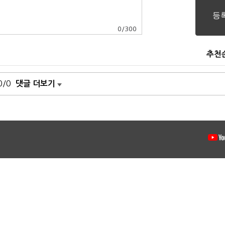
0
/
300
추천
0/0
댓글 더보기