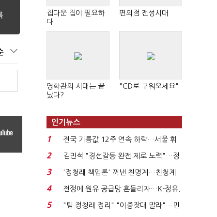
집다운 집이 필요하
편의점 전성시대
다
순
영화관의 시대는 끝
"CD로 구워오세요"
났다?
인기뉴스
1
전국 기름값 12주 연속 하락…서울 휘
발윳값 1909원...
2
김민석 "경선갈등 완전 제로 노력"…정
청래 "반명 공세 사...
3
'정청래 책임론' 꺼낸 친명계…친청계
는 추가투표 때리기...
4
전쟁에 원유 공급망 흔들리자…K-정유,
에너지안보 핵심...
5
"팀 정청래 정리" "이중잣대 말라"…민