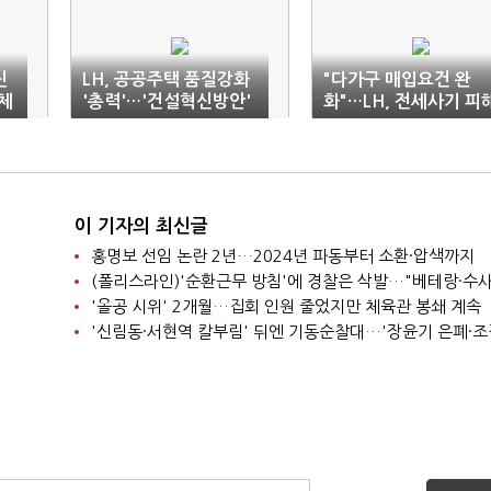
신
LH, 공공주택 품질강화
"다가구 매입요건 완
 체
'총력'…'건설혁신방안'
화"…LH, 전세사기 피
발표
지원 확대
이 기자의 최신글
홍명보 선임 논란 2년…2024년 파동부터 소환·압색까지
'올공 시위' 2개월…집회 인원 줄었지만 체육관 봉쇄 계속