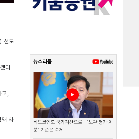
) 선도
뉴스리듬
하겠다
고,
성돼 사
비트코인도 국가자산으로…'보관·평가·처
분' 기준은 숙제