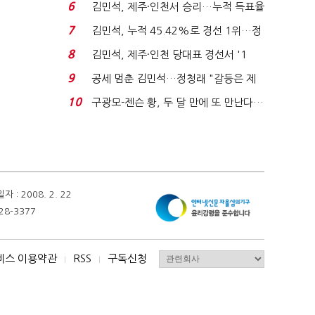
주 최고위원 계파 다...
6
김민석, 제주·인천서 승리…누적 득표율
'1위 탈환'(종합)...
7
김민석, 누적 45.42%로 경선 1위…정
청래와 격차 0.86%p(...
8
김민석, 제주·인천 당대표 경선서 '1
위'(1보)...
9
공세 멈춘 김민석…정청래 "갈등은 제
가 수습"
10
구광모-젠슨 황, 두 달 만에 또 만난다…
로봇·AI 등 논...
 2008. 2. 22
28-3377
비스 이용약관
RSS
구독신청
I
I