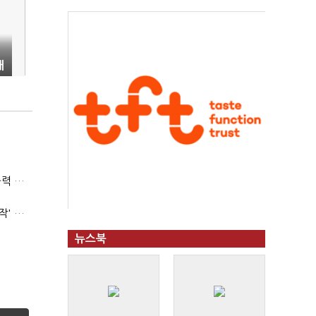
해
(폴리스라인)'순환근무 방침'에 경찰은 삭발…"베테랑·수사력 보강 먼저"
'신림동·서현역 칼부림' 뒤엔 기동순찰대…'장윤기 은폐·조작' 후엔 내부비리수사대
뉴스북