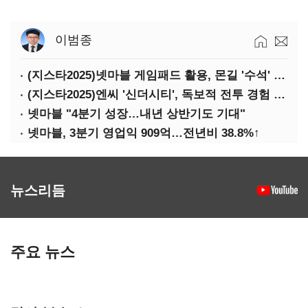
이범종
(지스타2025)넷마블 게임패드 활용, 몬길 '수석' 7대죄 '차석'
(지스타2025)엔씨 '신더시티', 독보적 전투 경험 필요
넷마블 "4분기 성장…내년 상반기도 기대"
넷마블, 3분기 영업익 909억…전년비 38.8%↑
뉴스리듬
주요 뉴스