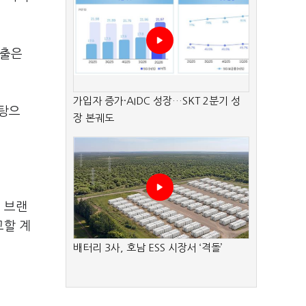
매출은
가입자 증가·AIDC 성장…SKT 2분기 성
바탕으
장 본궤도
 브랜
고할 계
배터리 3사, 호남 ESS 시장서 ‘격돌’