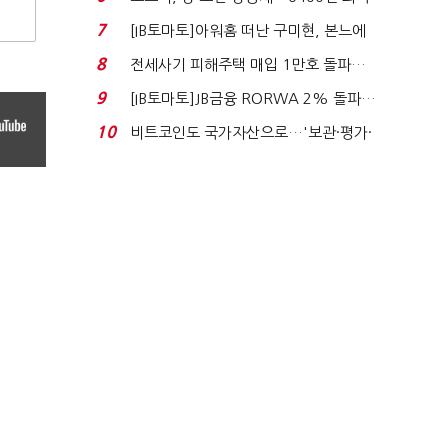
시도
7
[IB토마토]아워홈 떠난 구미현, 본느에
340억 베팅…가...
8
전세사기 피해주택 매입 1만호 돌파…
누적 피해자 4만2...
9
[IB토마토]JB금융 RORWA 2% 돌파…
실적 견인은 은행 ...
10
비트코인도 국가자산으로…'보관·평가·
처분' 기준은 ...