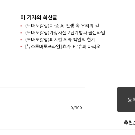
이 기자의 최신글
(토마토칼럼)미·중 AI 전쟁 속 우리의 길
(토마토칼럼)가상자산 2단계법과 골든타임
(토마토칼럼)피지컬 AI와 책임의 한계
[뉴스토마토프라임]효자 IP '슈퍼 마리오'
0
/
300
추천