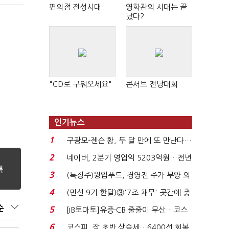
편의점 전성시대
영화관의 시대는 끝
났다?
"CD로 구워오세요"
콘서트 전당대회
인기뉴스
1
구광모-젠슨 황, 두 달 만에 또 만난다…
로봇·AI 등 논...
2
네이버, 2분기 영업익 5203억원…전년
비 0.2% 감소...
3
(특징주)윙입푸드, 경영진 주가 부양 의
지에 상한가...
4
(민선 9기 한달)③'7조 채무' 곳간에 충
격…추미애, 20년...
순
5
[IB토마토]유증·CB 줄줄이 무산…코스
닥 벌점 급증에 ...
6
코스피, 장 초반 상승세…6400선 회복