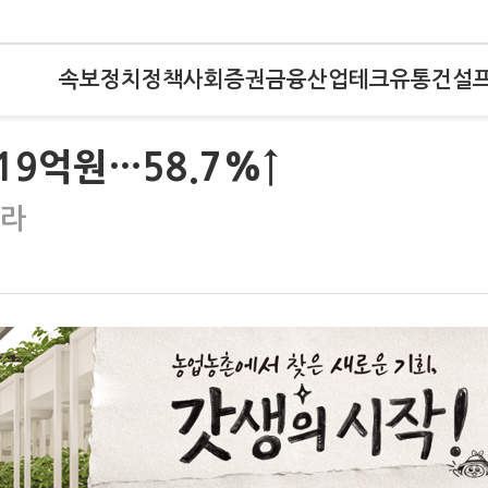
속보
정치
정책
사회
증권
금융
산업
테크
유통
건설
19억원…58.7%↑
올라