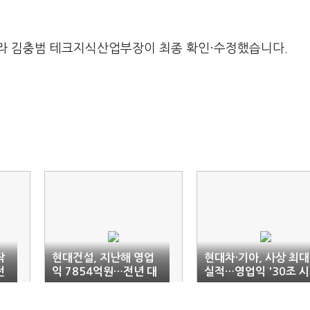
라 김충범 테크지식산업부장이 최종 확인·수정했습니다.
작
현대건설, 지난해 영업
현대차·기아, 사상 최대
전
익 7854억원…전년 대
실적…영업익 '30조 시
비 36.6%↑
대' 눈앞