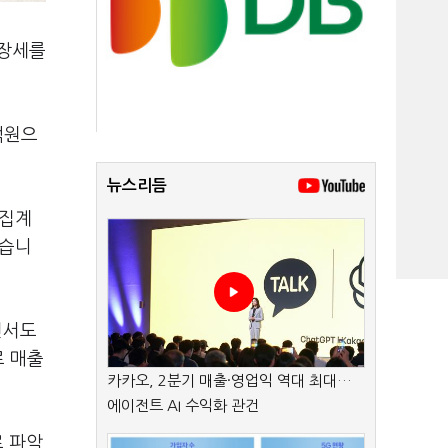
성장세를
억원으
뉴스리듬
 집계
했습니
면서도
로 매출
카카오, 2분기 매출·영업익 역대 최대…
에이전트 AI 수익화 관건
로 파악