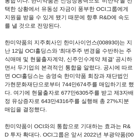
통합'이다. 한미약품은 신성장동력으로 '비만약'을 선
택한 상황에서 유동성 자금이 풍부한 OCI그룹에게
지원을 받을 수 있게 됐기 때문에 향후 R&D에 속도
를 낼 것으로 전망된다.
한미약품의 지주회사인
한미사이언스(008930)
는 지
난 12일 OCI홀딩스와 '최대주주 변경을 수반하는 주
식매매 및 현물출자계약, 신주인수계약 체결' 공시하
면서 두기업의 본격적인 통합을 알렸다. 공시에 따르
면 OCI홀딩스는 송영숙 한미약품 회장과 재단법인
가현문화재단으로부터 744만674주를 매입하기로 했
다. 여기에 현물출자로 677만6305주를 받고 제3자배
정 유상증자로 643만4316주를 실행해 총 27%지분
매입을 결정했다.
한미약품이 OCI와의 통합으로 기대하는 효과는 R&
D 투자 확대다. OCI그룹은 앞서 2022년
부광약품(00