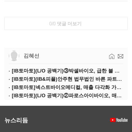
0/0
댓글 더보기
김혜선
[IB토마토](L/O 공백기)③박셀바이오, 급한 불 껐지만…본업 성과 '감감무소식'
[IB토마토](IB&피플)안주현 법무법인 바른 파트너 변호사
[IB토마토]넥스트바이오메디컬, 매출 다각화 가속…IPO 보람 '쑥쑥'
[IB토마토](L/O 공백기)②파로스아이바이오, 매출 0원 '불명예'…목표 안갯속
뉴스리듬