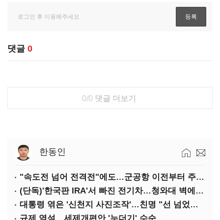
댓글
0
0/0
댓글 더보기
한동인
"속도전 넘어 전격전"에도…군공항 이전부터 주 52시간까지 '뇌관'
(단독)'한국판 IRA'서 빠진 전기차…청와대 벽에 막혔다
대통령 엮은 '신천지 사진조작'…친명 "선 넘었다" 격앙
규제 역설…세제개편안 '누더기' 수순