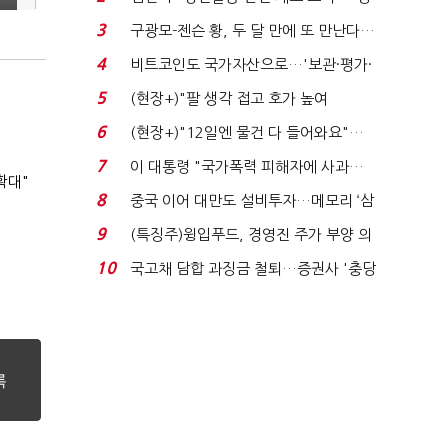
청래 "반명 공세 사...
3
구광모-젠슨 황, 두 달 만에 또 만난다…
로봇·AI 등 논...
4
비트코인도 국가자산으로…'보관·평가·
처분' 기준은 ...
5
(현장+)"팔 생각 접고 호가 높여
요"…'덜 똘똘한 한 채' 20...
6
(현장+)"12일엔 물건 다 들어와요"…
빈 매대 채우며 문 연 ...
7
이 대통령 "국가폭력 피해자에 사과…
확대"
적극적 조사로 진...
8
중국 이어 대만도 설비투자…메모리 ‘삼
국전쟁’
9
(특징주)윙입푸드, 경영진 주가 부양 의
지에 상한가...
10
국고채 담합 과징금 철퇴…증권사 '충당
금 폭탄' 우려...