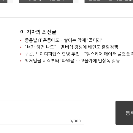
비용'
이 기자의 최신글
중동발 IT 훈풍에도…쌓이는 악재 '골머리'
"너가 하면 나도"…멤버십 경쟁에 배민도 출혈경쟁
쿠콘, 브이디피랩스 합병 추진…"헬스케어 데이터 플랫폼 
최저임금 시작부터 '파열음'…고물가에 인상폭 갈등
0
/
300