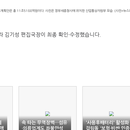
용계획안은 총 11조5188억원이다. 사진은 정부세종청사에 위치한 산업통상자원부 모습. (사진=뉴스
라 김기성 편집국장이 최종 확인·수정했습니다.
예
속 타는 무역장벽…섬유
'사용후배터리' 활성화
·액
·의류업계도 좌불안석
걸림돌 '보험·비싼 인증