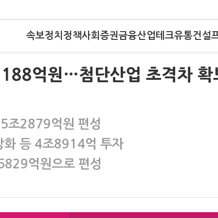
속보
정치
정책
사회
증권
금융
산업
테크
유통
건설
5188억원…첨단산업 초격차 확
5조2879억원 편성
화 등 4조8914억 투자
5829억원으로 편성