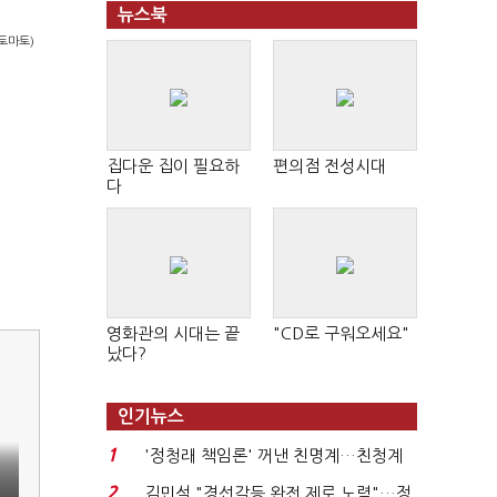
뉴스북
토마토)
집다운 집이 필요하
편의점 전성시대
다
영화관의 시대는 끝
"CD로 구워오세요"
났다?
인기뉴스
1
'정청래 책임론' 꺼낸 친명계…친청계
는 추가투표 때리기...
2
김민석 "경선갈등 완전 제로 노력"…정