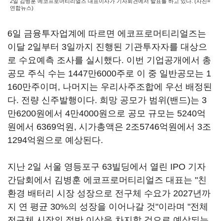
2일 김병훈 에코프로머티리얼즈 대표이사가 기자회견에서 발표를 하고 있다. (사진=
연합뉴스)
6일 금융투자업계에 따르면 에코프로머티리얼즈는
이달 2일부터 3일까지 진행된 기관투자자를 대상으
로 수요예측 조사를 실시했다. 이번 기업공개에서 총
공모 주식 수는 1447만6000주로 이 중 일반공모는 1
160만주이며, 나머지는 우리사주조합에 우선 배정된
다. 전량 신주발행이다. 희망 공모가 범위(밴드)는 3
만6200원에서 4만4000원으로 공모 규모는 5240억
원에서 6369억원, 시가총액은 2조5746억원에서 3조
1294억원으로 예상된다.
지난 2일 서울 영등포구 63빌딩에서 열린 IPO 기자
간담회에서 김병훈 에코프로머티리얼즈 대표는 "친
환경 배터리 시장 성장으로 전구체 수요가 2027년까
지 연 평균 30%의 성장을 이어나갈 것"이라며 "전체
전구체 시장의 절반 이상을 차지할 것으로 예상되는