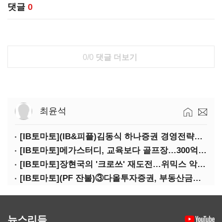
댓글
0
0/0
댓글 더보기
최윤석
[IB토마토](IB&피플)김동식 하나증권 경영전략본부장
[IB토마토]메가스터디, 교육보다 골프장…300억 대여 뒤 보증 리스크
[IB토마토]장현국의 '크로쓰' 재도전…위믹스 악몽 지울 수 있나
[IB토마토](PF 잔불)③다올투자증권, 부동산금융 줄였지만 정상화는 진행형
뉴스리듬