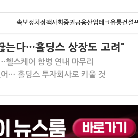
속보
정치
정책
사회
증권
금융
산업
테크
유통
건설
 끊는다…홀딩스 상장도 고려"
…헬스케어 합병 연내 마무리
없어… 홀딩스 투자회사로 키울 것