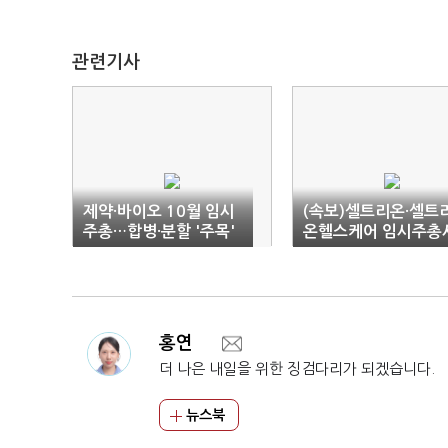
관련기사
제약·바이오 10월 임시
(속보)셀트리온·셀트
주총…합병·분할 '주목'
온헬스케어 임시주총
합병 승인
홍연
더 나은 내일을 위한 징검다리가 되겠습니다.
뉴스북