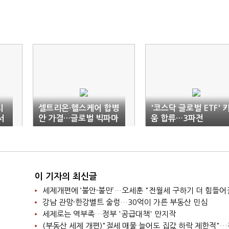
리
셀트리온·헬스케어 합병
'코스닥 글로벌 ETF' 
서
안 가결…글로벌 빅파마
움 합류…3파전
도약(종합)
이 기자의 최신글
세제개편에 ‘불안·불만’…오세훈 "전월세 구하기 더 힘들어
강남 관망·한강벨트 술렁…30억이 가른 부동산 민심
세제로는 역부족…정부 '공급대책' 만지작