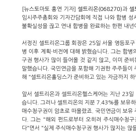
[뉴스토마토 홍연 기자]
셀트리온(068270)
과
셀
임시주주총회와 기자간담회에 직접 나와 합병 성
불확실성을 끊고 연내 합병을 완료하는 한편 내
서정진 셀트리온그룹 회장은 25일 서울 영등포구
병 이후 계획·비전에 대해 밝혔습니다. 그는 합
구권 행사가 많이 들어올 것 같지 않고, 이미 준
말했습니다. 국민연금을 포함해 기권한 주주들이 
해 "셀트리온홀딩스가 준비하고 있는 자금까지 하
앞서 셀트리온과 셀트리온헬스케어는 지난 23일 
습니다. 그러나 셀트리온의 지분 7.43%를 보유
매수청구권이 암초로 떠올랐죠. 국민연금이 보유 
다. 그는 "해외 펀드로부터 오히려 주식매수청
다"면서 "실제 주식매수청구권 행사가 많지는 않을