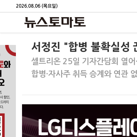
2026.08.06 (목요일)
서정진 "합병 불확실성
셀트리온 25일 기자간담회 열어
합병·자사주 취득 승계와 연관 