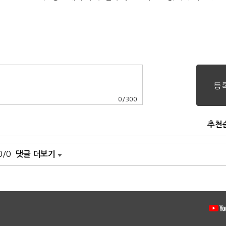
0
/
300
추천
0/0
댓글 더보기