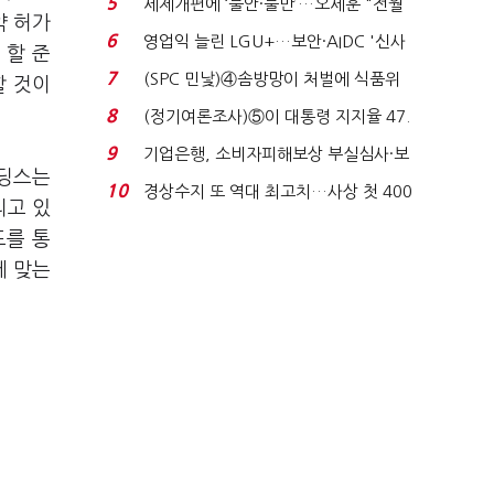
5
세제개편에 ‘불안·불만’…오세훈 "전월
약 허가
세 구하기 더 ...
6
영업익 늘린 LGU+…보안·AIDC '신사
 할 준
업 드라이브'...
7
(SPC 민낯)④솜방망이 처벌에 식품위
할 것이
생법 위반 반복...
8
(정기여론조사)⑤이 대통령 지지율 47.
7%…일주일 만에 ...
9
기업은행, 소비자피해보상 부실심사·보
홀딩스는
이스피싱 공시 ...
10
경상수지 또 역대 최고치…사상 첫 400
리고 있
억달러에 '3% 성...
드를 통
에 맞는