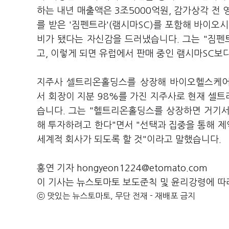
하는 내년 매출액은 3조5000억원, 감가상각 전 
를 받은 '짐펜트라'(램시마SC)를 포함해 바이오
비가 됐다는 자신감을 드러냈습니다. 그는 "짐펜
고, 이렇게 되면 유럽에서 판매 중인 램시마SC보
지주사 셀트리온홀딩스를 상장해 바이오헬스케어
서 회장이 지분 98%를 가진 지주사로 현재 셀트
습니다. 그는 "헬트리온홀딩스를 상장하면 거기서
해 투자하려고 한다"면서 "선택과 집중을 통해 제
세계적 회사가 되도록 할 것"이라고 말했습니다.
홍연 기자 hongyeon1224@etomato.com
이 기사는 뉴스토마토 보도준칙 및 윤리강령에 따
ⓒ 맛있는 뉴스토마토, 무단 전재 - 재배포 금지