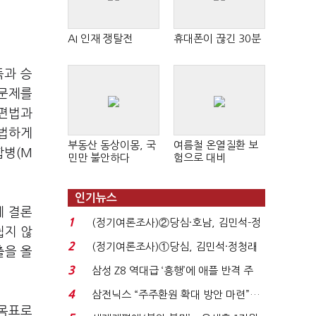
AI 인재 쟁탈전
휴대폰이 끊긴 30분
득과 승
 문제를
 편법과
적법하게
부동산 동상이몽, 국
여름철 온열질환 보
합병(M
민만 불안하다
험으로 대비
인기뉴스
데 결론
1
(정기여론조사)②당심·호남, 김민석-정
쉽지 않
청래 '초접전'...
2
(정기여론조사)①당심, 김민석·정청래
출을 올
'초접전'…대통령 ...
3
삼성 Z8 역대급 ‘흥행’에 애플 반격 주
목…9월 ‘폴...
4
삼전닉스 “주주환원 확대 방안 마련”…
 목표로
로이터에 성명...