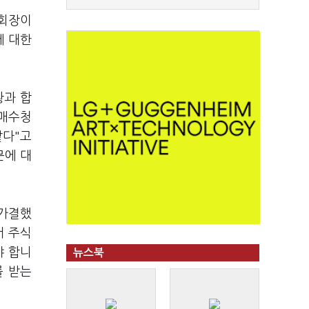
 회장이
에 대한
황과 합
식매수청
같다"고
문에 대
 가결했
서 주식
야 합니
뉴스북
를 받는