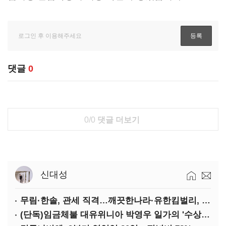
댓글
0
0/0
댓글 더보기
신대성
무림·한솔, 관세 직격…깨끗한나라·유한킴벌리, 수익성 악화
(단독)임금체불 대유위니아 박영우 일가의 '수상한 별장'