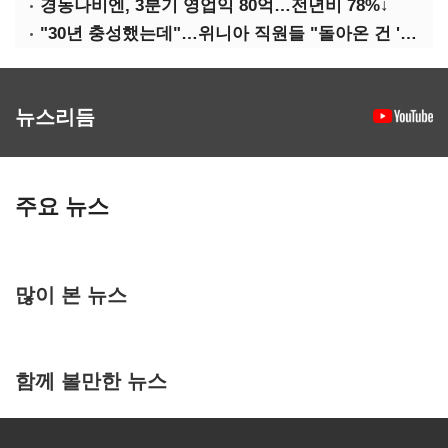
경동나비엔, 3분기 영업익 80억…전년비 78%↓
"30년 충성했는데"…위니아 직원들 "돌아온 건 '배신'"
뉴스리듬
주요 뉴스
많이 본 뉴스
함께 볼만한 뉴스