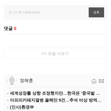
댓글
0
0/0
댓글 더보기
정해훈
세계성장률 상향 조정했지만…한국은 '중국발 살얼음판'
아프리카돼지열병 올해만 9건…추석 비상 방역에 '총력'
(인사)환경부