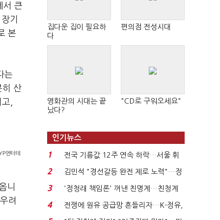
에서 큰
 장기
집다운 집이 필요하
편의점 전성시대
로 본
다
다는
분히 산
영화관의 시대는 끝
"CD로 구워오세요"
이고
,
났다?
인기뉴스
JYP엔터테
1
전국 기름값 12주 연속 하락…서울 휘
발윳값 1909원...
2
김민석 "경선갈등 완전 제로 노력"…정
청래 "반명 공세 사...
나옵니
3
'정청래 책임론' 꺼낸 친명계…친청계
 우려
는 추가투표 때리기...
4
전쟁에 원유 공급망 흔들리자…K-정유,
에너지안보 핵심...