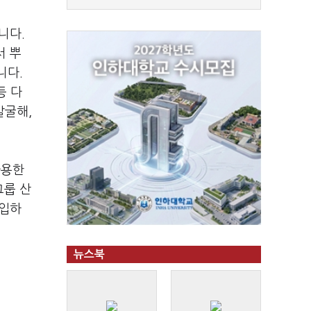
니다
.
서 뿌
니다
.
등 다
발굴해
,
차용한
그룹 산
영입하
뉴스북