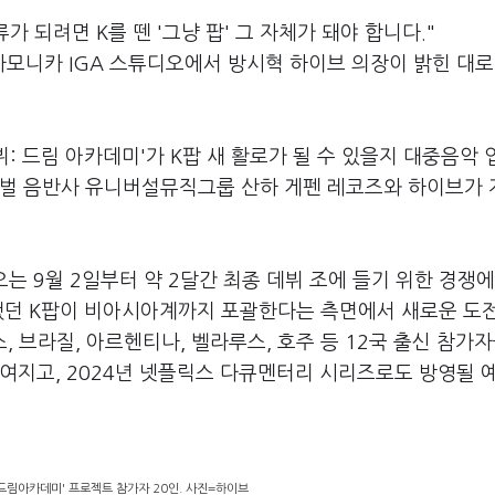
류가 되려면
K
를 뗀
'
그냥 팝
'
그 자체가 돼야 합니다
."
타모니카
IGA
스튜디오에서 방시혁 하이브 의장이 밝힌 대로
뷔
:
드림 아카데미
'
가
K
팝 새 활로가 될 수 있을지 대중음악
로벌 음반사 유니버설뮤직그룹 산하 게펜 레코즈와 하이브가 
오는
9
월
2
일부터 약
2
달간 최종 데뷔 조에 들기 위한 경쟁에
됐던
K
팝이 비아시아계까지 포괄한다는 측면에서 새로운 도
스
,
브라질
,
아르헨티나
,
벨라루스
,
호주 등
12
국 출신 참가
보여지고
, 2024
년 넷플릭스 다큐멘터리 시리즈로도 방영될 
드림아카데미' 프로젝트 참가자 20인. 사진=하이브