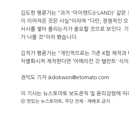
김도헌 평론가는
"
과거
'
아이랜드
(I-LAND)'
같은
이 이어져온 것은 사실
"
이라며
"
다만
,
경쟁적인 오
서사를 쌓아 올리는지가 중요할 것으로 보인다
.
기
가 나올 것
"
이라 봤습니다
.
김작가 평론가는
"
개인적으로는 기존
K
팝 제작과
차별화시켜 제작한다면
'
아메리칸 갓 탤런트
'
식이
권익도 기자 ikdokwon@etomato.com
이 기사는 뉴스토마토 보도준칙 및 윤리강령에 따
ⓒ 맛있는 뉴스토마토, 무단 전재 - 재배포 금지