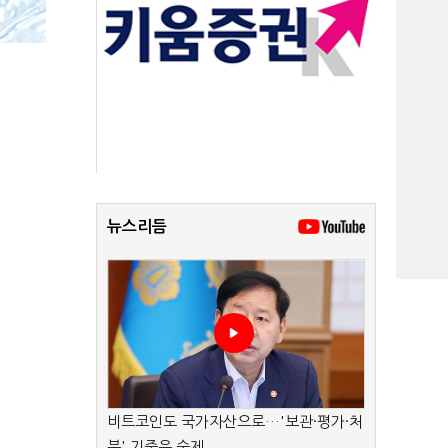
뉴스리듬
비트코인도 국가자산으로…'보관·평가·처
분' 기준은 숙제