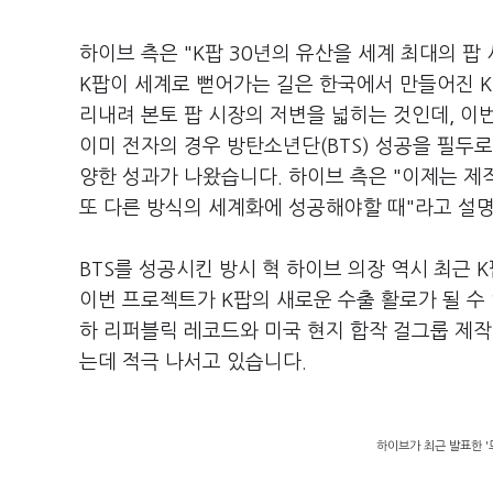
하이브 측은
"K
팝
30
년의 유산을 세계 최대의 팝
K
팝이 세계로 뻗어가는 길은 한국에서 만들어진
K
리내려 본토 팝 시장의 저변을 넓히는 것인데
,
이번
이미 전자의 경우 방탄소년단
(BTS)
성공을 필두로
양한 성과가 나왔습니다
.
하이브 측은
"
이제는 제
또 다른 방식의 세계화에 성공해야할 때
"
라고 설
BTS
를 성공시킨 방시 혁 하이브 의장 역시 최근
K
이번 프로젝트가
K
팝의 새로운 수출 활로가 될 
하 리퍼블릭 레코드와 미국 현지 합작 걸그룹 제
는데 적극 나서고 있습니다
.
하이브가 최근 발표한 '