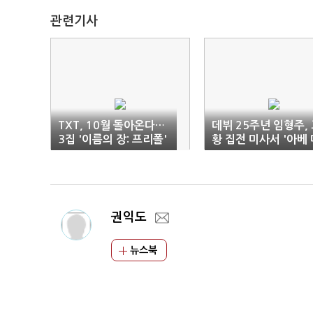
관련기사
TXT, 10월 돌아온다…
데뷔 25주년 임형주,
3집 '이름의 장: 프리폴'
황 집전 미사서 '아베 
리아' 가창
권익도
뉴스북