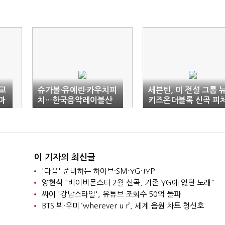
 교
슈가볼·유예린·카우치피
세븐틴, 미 전설 그룹 
마
치…한국음악레이블산
키즈온더블록 신곡 피
업협회 '8월의 앨범'
링
이 기자의 최신글
'다음' 준비하는 하이브·SM·YG·JYP
양현석 "베이비몬스터 2월 신곡, 기존 YG에 없던 노래"
싸이 '강남스타일', 유튜브 조회수 50억 돌파
BTS 뷔·우미 ‘wherever u r’, 세계 음원 차트 청신호