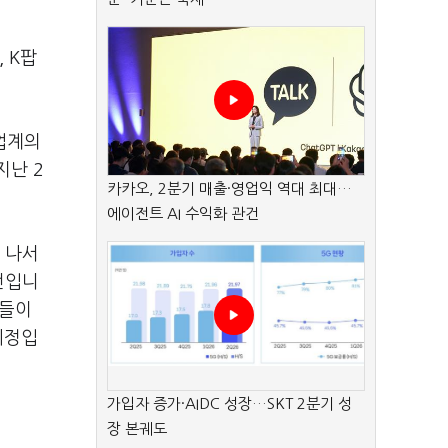
, K
팝
 업계의
지난
2
카카오, 2분기 매출·영업익 역대 최대…
에이전트 AI 수익화 관건
 나서
전입니
자들이
예정입
가입자 증가·AIDC 성장…SKT 2분기 성
장 본궤도