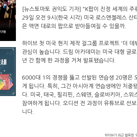
[뉴스토마토 권익도 기자] "K
팝이 진정 세계의 주
29
일 오전
9
시
(
한국 시각
)
미국 로스앤젤레스 산
은 액면 대로의 팝으로 받아들여질 수 있을까
.
하이브 첫 미국 현지 제작 걸그룹 프로젝트
'
더 데
관심이 높습니다
.
드림 아카데미는 미국 대형 글
년 간 함께 한 과정을 거쳐 발표됐습니다
.
6000
대
1
의 경쟁을 뚫고 선발된 연습생
20
명은 
게 됩니다
.
특히
,
그간 아시아계 연습생에만 치중
다
.
미국
,
태국
,
필리핀
,
스웨덴
,
슬로바키아
,
스위
참여하게 됩니다
.
오디션 전 과정이 유튜브로 선
니다
.
하이브가 최근 발표한 '