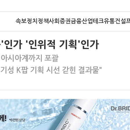
속보
정치
정책
사회
증권
금융
산업
테크
유통
건설
'인가 '인위적 기획'인가
, 비아시아계까지 포괄
 "기성 K팝 기획 시선 갇힌 결과물"