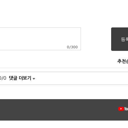
0
/
300
추천
0/0
댓글 더보기