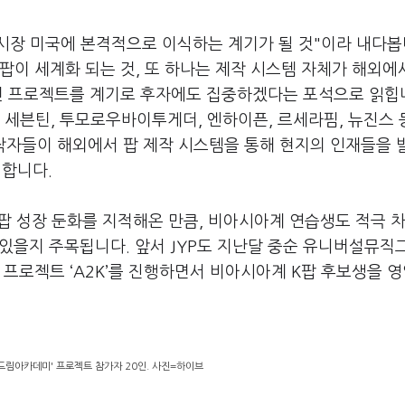
 시장 미국에 본격적으로 이식하는 계기가 될 것
"
이라 내다봅
팝이 세계화 되는 것
,
또 하나는 제작 시스템 자체가 해외에
 프로젝트를 계기로 후자에도 집중하겠다는 포석으로 읽힙
 세븐틴
,
투모로우바이투게더
,
엔하이픈
,
르세라핌
,
뉴진스 
작자들이 해외에서 팝 제작 시스템을 통해 현지의 인재들을 
명합니다
.
팝 성장 둔화를 지적해온 만큼
,
비아시아계 연습생도 적극 
수 있을지 주목됩니다
.
앞서
JYP
도 지난달 중순 유니버설뮤직
작 프로젝트
‘A2K’
를 진행하면서 비아시아계
K
팝 후보생을 
드림아카데미' 프로젝트 참가자 20인. 사진=하이브