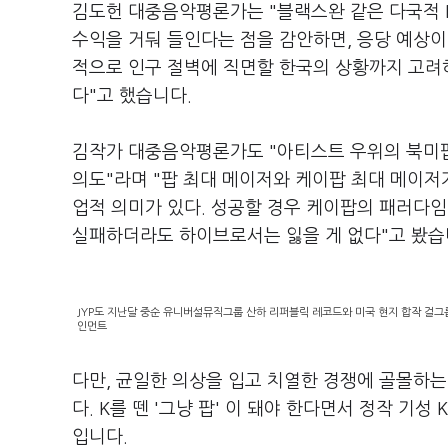
김도헌 대중음악평론가는
"
블랙스완 같은 다국적
수익을 거둬 들인다는 점을 감안하면
,
응당 예상이
적으로 인구 절벽에 직면할 한국의 상황까지 고려
다
"
고 했습니다
.
김작가 대중음악평론가도
"
아티스트 우위의 북미
의도
"
라며
"
팝 최대 메이저와 케이팝 최대 메이저
업적 의미가 있다
.
성공할 경우 케이팝의 패러다임
실패하더라도 하이브로서는 잃을 게 없다
"
고 봤
JYP도 지난달 중순 유니버설뮤직그룹 산하 리퍼블릭 레코드와 미국 현지 합작 걸그룹
인먼트
다만
,
균일한 의상을 입고 치열한 경쟁에 골몰하는
다
. K
를 뗀
'
그냥 팝
'
이 돼야 한다면서 정작 기성
K
입니다
.