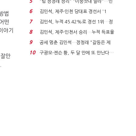
5
"팀 정청래 정리" "이중잣대 말라"…민
주 최고위원 계파 다...
6
김민석, 제주·인천 당대표 경선서 '1
 방법
위'(1보)...
7
 어떤
김민석, 누적 45.42%로 경선 1위…정
청래와 격차 0.86%p(...
이야기
8
김민석, 제주·인천서 승리…누적 득표율
'1위 탈환'(종합)...
9
공세 멈춘 김민석…정청래 "갈등은 제
가 수습"
10
구광모-젠슨 황, 두 달 만에 또 만난다…
,
잘만
로봇·AI 등 논...
.