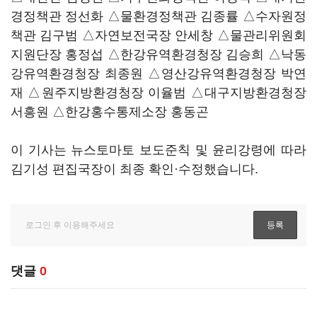
경정책관 정선화 △물환경정책관 김종률 △수자원정
책관 김구범 △자연보전국장 안세창 △물관리위원회
지원단장 홍정섭 △한강유역환경청장 김승희 △낙동
강유역환경청장 최종원 △영산강유역환경청장 박연
재 △원주지방환경청장 이율범 △대구지방환경청장
서흥원 △한강홍수통제소장 홍동곤
이 기사는 뉴스토마토 보도준칙 및 윤리강령에 따라
김기성 편집국장이 최종 확인·수정했습니다.
댓글
0