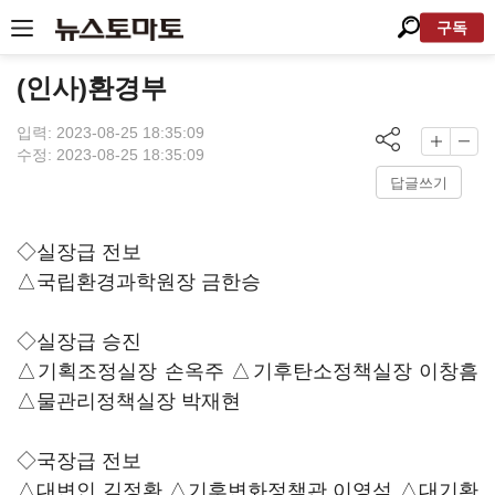
구독
(인사)환경부
입력: 2023-08-25 18:35:09
수정: 2023-08-25 18:35:09
답글쓰기
◇실장급 전보
△국립환경과학원장 금한승
◇실장급 승진
△기획조정실장 손옥주 △기후탄소정책실장 이창흠
△물관리정책실장 박재현
◇국장급 전보
△대변인 김정환 △기후변화정책관 이영석 △대기환