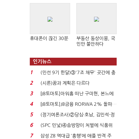
휴대폰이 끊긴 30분
부동산 동상이몽, 국
민만 불안하다
인기뉴스
1
(민선 9기 한달)③'7조 채무' 곳간에 충
격…추미애, 20년...
2
(시론)꿈과 계획은 다르다
3
[IB토마토]아워홈 떠난 구미현, 본느에
340억 베팅…가...
4
[IB토마토]JB금융 RORWA 2% 돌파…
실적 견인은 은행 ...
5
(정기여론조사)②당심·호남, 김민석-정
청래 '초접전'...
6
(SPC 민낯)④솜방망이 처벌에 식품위
생법 위반 반복...
7
삼성 Z8 역대급 ‘흥행’에 애플 반격 주