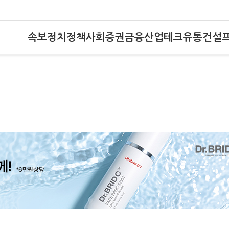
속보
정치
정책
사회
증권
금융
산업
테크
유통
건설