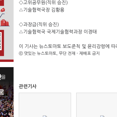
◇고위공무원(직위 승진)
△기술협력국장 김황용
◇과장급(직위 승진)
△기술협력국 국제기술협력과장 이경태
이 기사는 뉴스토마토 보도준칙 및 윤리강령에 따
ⓒ 맛있는 뉴스토마토, 무단 전재 - 재배포 금지
관련기사