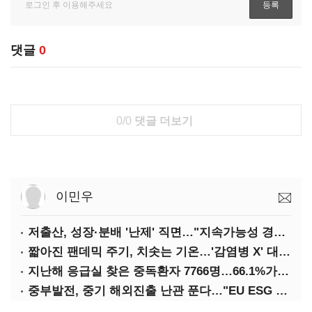
댓글
0
0/0
댓글 더보기
이민우
저출산, 성장·분배 '난제' 직면…"지속가능성 경고등"
짧아진 팬데믹 주기, 치솟는 기온…'감염병 X' 대비해야
지난해 응급실 찾은 중독환자 7766명…66.1%가 '의도적 중독'
중부발전, 중기 해외진출 난관 푼다…"EU ESG 실사 공동 대응"