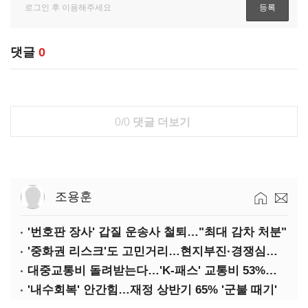
댓글
0
0/0
댓글 더보기
조용훈
'번호판 장사' 갑질 운송사 철퇴…"최대 감차 처분"
'중화권 리스크'도 고민거리…현지부진·경쟁심화·양안냉각
대중교통비 돌려받는다…'K-패스' 교통비 53%까지 환급
'내수회복' 안간힘…재정 상반기 65% '군불 때기'