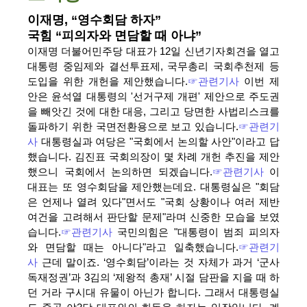
이재명, “영수회담 하자”
국힘 “피의자와 면담할 때 아냐”
이재명 더불어민주당 대표가 12일 신년기자회견을 열고
대통령 중임제와 결선투표제, 국무총리 국회추천제 등
도입을 위한 개헌을 제안했습니다.
☞관련기사
이번 제
안은 윤석열 대통령의 '선거구제 개편' 제안으로 주도권
을 빼앗긴 것에 대한 대응, 그리고 당면한 사법리스크를
돌파하기 위한 국면전환용으로 보고 있습니다.
☞관련기
사
대통령실과 여당은 "국회에서 논의할 사안"이라고 답
했습니다. 김진표 국회의장이 몇 차례 개헌 추진을 제안
했으니 국회에서 논의하면 되겠습니다.
☞관련기사
이
대표는 또 영수회담을 제안했는데요. 대통령실은 "회담
은 언제나 열려 있다"면서도 "국회 상황이나 여러 제반
여건을 고려해서 판단할 문제"라며 신중한 모습을 보였
습니다.
☞관련기사
국민의힘은 "대통령이 범죄 피의자
와 면담할 때는 아니다"라고 일축했습니다.
☞관련기
사
근데 말이죠. ‘영수회담’이라는 것 자체가 과거 ‘군사
독재정권’과 3김의 ‘제왕적 총재’ 시절 담판을 지을 때 하
던 거라 구시대 유물이 아닌가 합니다. 그래서 대통령실