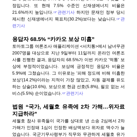
정입니다. 또 현재 7.5% 수준인 신재생에너지 비율은
21.6%까지 높입니다.
☞관련기사
하지만 문재인 정부 당시
제시한 신재생에너지 목표치(30.2%)보다는 낮습니다.
☞관
련기사
응답자 68.5% “카카오 보상 미흡”
토마토그룹 여론조사 애플리케이션 <서치통>에서 남녀무관
2007명을 대상으로 지난 9일부터 11일까지 온라인 여론조
사를 진행한 결과, 응답자의 68.5%가 이번 카카오 '먹통' 보
상에 부정적이었습니다. 보상에 긍정적인 응답자 비율은
5.9%에 그쳤습니다. 그 이유로는 '피해 정도에 비해 미흡한
보상'(14.2%)이라는 지적이 가장 많았고, 자동 결제를 유도
하는 상술(10.6%), 보상으로 현금 선호(5.8%), 필요 없는 서
비스(5.5%) 순이었습니다.
☞관련기사
법원 “국가, 세월호 유족에 2차 가해…위자료
지급하라”
세월호 참사 유족들이 국가를 상대로 낸 소송 2심에서 2차
가해가 인정돼 1심이 인정한 배상액보다 위자료 액수가 늘
었습니다. 국군기무사령부가 직무와 무관하게 세월호 유가