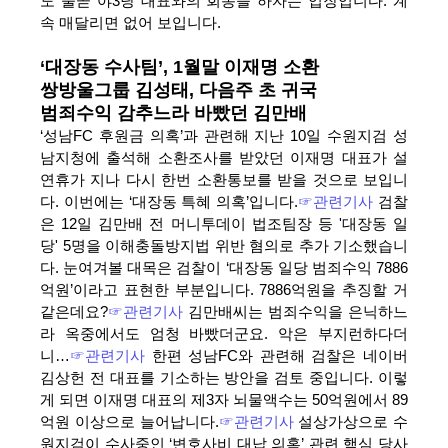
도 줄곧 야3당 대표와의 회동을 하자는 입장입니다. 계
속 매달리면 없어 보입니다.
‘대장동 수사팀’, 1월말 이재명 소환
쌍방울그룹 김성태, 다음주 초 귀국
범죄수익 감추느라 바빴던 김만배
‘성남FC 후원금 의혹’과 관련해 지난 10일 수원지검 성
남지청에 출석해 소환조사를 받았던 이재명 대표가 설
연휴가 지나 다시 한번 소환통보를 받을 것으로 보입니
다. 이번에는 ‘대장동 특혜 의혹’입니다.
☞관련기사
검찰
은 12일 김만배 전 머니투데이 법조팀장 등 '대장동 일
당' 5명을 이해충돌방지법 위반 혐의로 추가 기소했습니
다. 눈여겨볼 대목은 검찰이 ‘대장동 일당 범죄수익 7886
억원’이라고 표현한 부분입니다. 7886억원을 추징할 거
같은데요?
☞관련기사
김만배씨는 범죄수익을 은닉하느
라 옥중에서도 엄청 바빴더군요. 악은 부지런하다더
니…
☞관련기사
한편 성남FC와 관련해 검찰은 네이버
김상헌 전 대표를 기소하는 방안을 검토 중입니다. 이렇
게 되면 이재명 대표의 제3자 뇌물액수는 50억원에서 89
억원 이상으로 늘어납니다.
☞관련기사
설상가상으로 수
원지검이 수사중인 ‘변호사비 대납 의혹’ 관련 핵심 당사