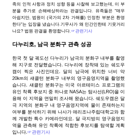
족의 인적 사항과 정치 성향 등을 사찰해 보고했는데, 이 부
분을 추가로 손해배상하라는 판결입니다. 유족들은 "매우
아쉽지만, 법원이 (국가의 2차 가해를) 인정한 부분은 환영
한다"는 입장을 냈습니다.기무사가 왜 민간인한테 기웃거리
나요? 법원 판결을 환영합니다.
☞관련기사
다누리호, 남극 분화구 관측 성공
한국 첫 달 궤도선 다누리가 남극의 분화구 내부를 촬영
해 지구로 전달했습니다. 다누리에 장착돼 있는 쉐도우
캠이 찍은 사진인데요. 달의 남극에 위치한 너비 약
20km의 섀클턴 분화구 내부의 영구음영지역을 촬영했
습니다. 섀클턴 분화구는 미국 아르테미스 프로그램의
유인 착륙 후보지 중 하나로 NASA는 탐사선(LRO)을 이
용해 이 지역을 면밀히 조사해 왔습니다. 쉐도우캠은 달
극 지역의 분화구 내 영구음영지역에 물이 존재하는지
여부를 분석하기 위해 나사가 애리조나주립대학교와 함
께 개발한 특수 카메라인데요. 달 극지방의 영구
음영지
역을 관측해 유인 착륙에 적합한 후보지를 탐색할 계획
입니다.
☞관련기사