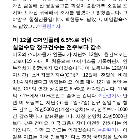
자인 김성태 전 쌍방울그룹 회장이 송환거부 소송을 포
기하고 자진 귀국해서 조사를 받겠다고 밝혔습니다. 그
야말로 첩첩산중입니다. 백현동도 남았고, 비밀합숙소
도 남았고…
☞관련기사
미 12월 CPI인플레 6.5%로 하락
실업수당 청구건수는 전주보다 감소
미국의 소비자물가 인플레가 지난해 12월에 월간으로는
코로나19 사태 후 처음으로 마이너스를 기록하면서 연
누적치가 6.5%까지 떨어졌습니다. 미 노동부는 12일(현
지시간) 소비자물가지수(CPI)가 12월에 전달에 비해
0.1% 하락했다고 밝혔는데요. 이로 해서 12개월 동안 누
적된 CPI의 연간 상승률도 6.5%로 하락했습니다. 11월
의 7.1%에서 0.6%포인트 줄어든 겁니다.
☞관련기사
반
면 미 노동부는 지난주(1월 1일~7일) 신규 실업수당 청
구 건수는 20만5000건(계절조정치)으로, 전주보다 1000
건 감소했다고 발표했습니다. 시장 전망치 21만5000건
보다 낮은 건데요. 미국 고용시장이 여전히 강하다는 의
미입니다. 다만 그 강도는 약해졌습니다.
☞관련기사
이
같은 지표는 미국 인플레가 다소 진정 국면임을 보여주