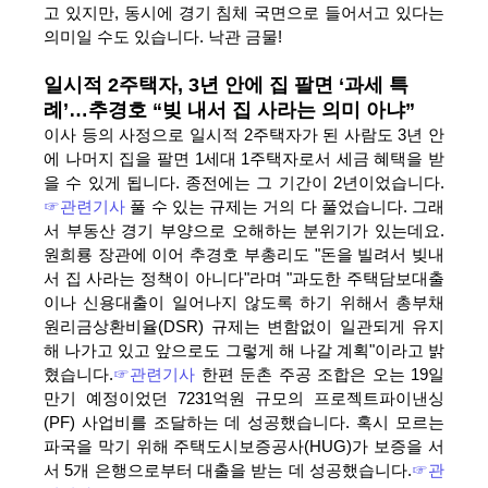
고 있지만, 동시에 경기 침체 국면으로 들어서고 있다는
의미일 수도 있습니다. 낙관 금물!
일시적 2주택자, 3년 안에 집 팔면 ‘과세 특
례’…추경호 “빚 내서 집 사라는 의미 아냐”
이사 등의 사정으로 일시적 2주택자가 된 사람도 3년 안
에 나머지 집을 팔면 1세대 1주택자로서 세금 혜택을 받
을 수 있게 됩니다. 종전에는 그 기간이 2년이었습니다.
☞관련기사
풀 수 있는 규제는 거의 다 풀었습니다. 그래
서 부동산 경기 부양으로 오해하는 분위기가 있는데요.
원희룡 장관에 이어 추경호 부총리도 "돈을 빌려서 빚내
서 집 사라는 정책이 아니다"라며 "과도한 주택담보대출
이나 신용대출이 일어나지 않도록 하기 위해서 총부채
원리금상환비율(DSR) 규제는 변함없이 일관되게 유지
해 나가고 있고 앞으로도 그렇게 해 나갈 계획"이라고 밝
혔습니다.
☞관련기사
한편 둔촌 주공 조합은 오는 19일
만기 예정이었던 7231억원 규모의 프로젝트파이낸싱
(PF) 사업비를 조달하는 데 성공했습니다. 혹시 모르는
파국을 막기 위해 주택도시보증공사(HUG)가 보증을 서
서 5개 은행으로부터 대출을 받는 데 성공했습니다.
☞관