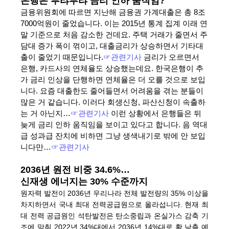
은행은 부랴부랴 금리 인하 움직임?
금융위원회에 따르면 지난해 금융권 가계대출은 총 8조
7000억원이 줄었습니다. 이는 2015년 통계 집계 이래 연
말 기준으로 처음 감소한 건데요. 주택 거래가 줄면서 주
담대 증가 폭이 꺾이고, 대출금리가 상승하면서 기타대
출이 줄었기 때문입니다.
☞관련기사
금리가 오르면서
은행, 카드사의 연체율도 상승했는데요. 한국은행이 추
가 금리 인상을 단행하면 연체율은 더 오를 것으로 보입
니다. 요즘 대출한도 줄어들면서 어려움을 겪는 분들이
많은 거 같습니다. 이러다 회생신청, 파산신청이 속출하
는 거 아닌지…
☞관련기사
이런 상황에서 은행들은 뒤
늦게 금리 인하 움직임을 보이고 있다고 합니다. 음
역대
급
성과급 잔치에 비하면 그냥 생색내기로 밖에 안 보입
니다만…
☞관련기사
2036년 원전 비중 34.6%…
신재생 에너지는 30% 수준까지
원자력 발전이 2036년 우리나라 전체 발전량의 35% 이상을
차지하면서 국내 최대 전력공급원으로 올라섭니다. 현재 최
대 전력 공급원인 석탄발전은 탄소중립과 온실가스 감축 기
조에 맞춰 2022년 34%대에서 2036년 14%대로 확 낮출 예