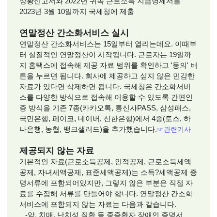
상황신고서와 2022년 귀속 근로소득 지급명세서를
2023년 3월 10일까지 국세청에 제출
연말정산 간소화서비스 실시
연말정산 간소화서비스는 15일부터 열리는데요. 이때부
터 실질적인 연말정산이 시작됩니다. 근로자는 19일까
지 홈택스에 접속해 제공 자료 범위를 확인하고 '동의' 버
튼을 누르면 됩니다. 회사에 제공하고 싶지 않은 민감한
자료가 있다면 삭제하면 됩니다. 국세청은 간소화서비
스를 다양한 방식으로 접속해 이용할 수 있도록 간편인
증 방식을 기존 7종(카카오톡, 통신사PASS, 삼성패스,
국민은행, 페이코, 네이버, 신한은행)에서 4종(토스, 하
나은행, 농협, 뱅크샐러드)을 추가했습니다.
☞관련기사
제공되지 않는 자료
기본적인 자료(근로소득공제, 인적공제, 근로소득세액
공제, 자녀세액공제, 표준세액공제)는 소득?세액공제 증
명서류에 포함되어있지만, 그렇지 않은 부분은 직접 자
료를 수집해 서류를 만들어야 합니다. 연말정산 간소화
서비스에 포함되지 않는 자료는 다음과 같습니다.
-암, 치매, 난치성 질환 등 중증환자 장애인 증명서