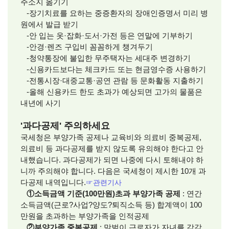
주소지 옮기기
-장기치료를 요하는 중증환자의 장애인증명서 미리 병
원에서 발급 받기
-안 입는 옷·잡화·도서·가전 등은 연말에 기부하기
-안경·렌즈 구입비 꼼꼼하게 챙겨두기
-청약통장에 불입한 무주택자는 세대주 변경하기
-신용카드보다는 체크카드 또는 현금영수증 사용하기
-전통시장·대중교통·공연 관람 등 문화활동 지출하기
-올해 신용카드 한도 초과가 예상되면 고가의 물품은
내년에 사기
'과다공제' 주의하세요
국세청은 부양가족 공제나 교육비와 의료비 중복공제,
의료비 등 과다공제를 받지 않도록 유의해야 한다고 안
내했습니다. 과다공제가 되면 나중에 다시 토해내야 하
니까 주의해야 합니다. 다음은 국세청이 제시한 10개 과
다공제 내역입니다.
☞관련기사
①소득금액 기준(100만원)초과 부양가족 공제
: 연간
소득금액(근로?사업?양도?퇴직소득 등) 합계액이 100
만원을 초과하는 부양가족을 인적공제
②부양가족 중복공제
: 맞벌이 근로자가 자녀를 각각