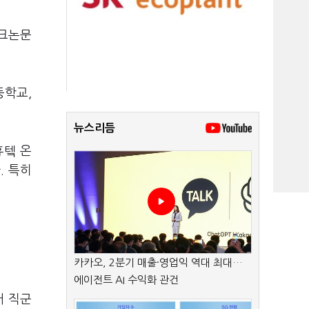
테크논문
등학교,
뉴스리듬
휴텤 온
. 특히
카카오, 2분기 매출·영업익 역대 최대…
에이전트 AI 수익화 관건
어 직군