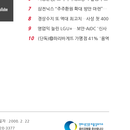
이스피싱 공시 ...
7
삼전닉스 “주주환원 확대 방안 마련”…
로이터에 성명...
8
경상수지 또 역대 최고치…사상 첫 400
억달러에 '3% 성...
9
영업익 늘린 LGU+…보안·AIDC '신사
업 드라이브'...
10
(단독)⑩파리바게뜨 가맹점 41% '용역
제빵기사 없어'…고...
 2008. 2. 22
28-3377