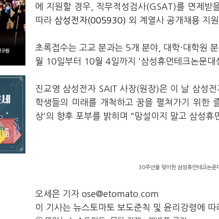
에 지원할 경우, 직무적성검사(GSAT)를 면제
따라
삼성전자(005930)
외 계열사 공개채용 지원
초록접수는 고교 분과는 5개 분야, 대학·대학원 분과
월 10일부터 10월 4일까지 '삼성휴먼테크논문대
진교영 삼성전자 SAIT 사장(원장)은 이 날 삼
학생들의 미래를 개척하고 꿈을 펼쳐가기 위한 
상'의 향후 포부를 밝히며 "망설이지 말고 삼성
30주년을 맞이한 삼성휴먼테크논문대
오세은 기자 ose@etomato.com
이 기사는 뉴스토마토 보도준칙 및 윤리강령에 따