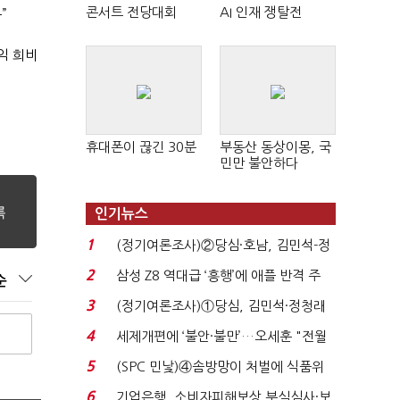
콘서트 전당대회
AI 인재 쟁탈전
”
익 희비
휴대폰이 끊긴 30분
부동산 동상이몽, 국
민만 불안하다
인기뉴스
1
(정기여론조사)②당심·호남, 김민석-정
청래 '초접전'...
2
삼성 Z8 역대급 ‘흥행’에 애플 반격 주
순
목…9월 ‘폴...
3
(정기여론조사)①당심, 김민석·정청래
'초접전'…대통령 ...
4
세제개편에 ‘불안·불만’…오세훈 "전월
세 구하기 더 ...
5
(SPC 민낯)④솜방망이 처벌에 식품위
생법 위반 반복...
6
기업은행, 소비자피해보상 부실심사·보