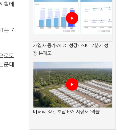
 계획에
T는 7
가입자 증가·AIDC 성장…SKT 2분기 성
장 본궤도
앞으로도
크논문대
배터리 3사, 호남 ESS 시장서 ‘격돌’