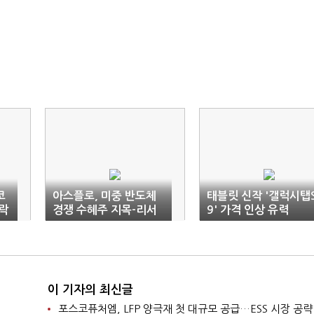
코
아스플로, 미중 반도체
태블릿 신작 '갤럭시탭
전락
경쟁 수혜주 지목-리서
9' 가격 인상 유력
치알음
이 기자의 최신글
포스코퓨처엠, LFP 양극재 첫 대규모 공급…ESS 시장 공략