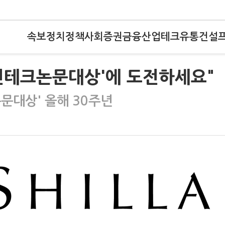
속보
정치
정책
사회
증권
금융
산업
테크
유통
건설
휴먼테크논문대상'에 도전하세요"
논문대상' 올해 30주년