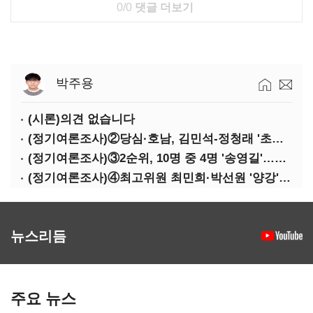
0/0
댓글 더보기
박주용
(시론)의견 없습니다
(정기여론조사)②당심·호남, 김민석-정청래 '초접전'
(정기여론조사)③2순위, 10명 중 4명 '송영길'…정청래 '한 자릿수'
(정기여론조사)④최고위원 최민희·박선원 '양강'…서미화·이성윤·임미애 뒤이어
뉴스리듬
주요 뉴스