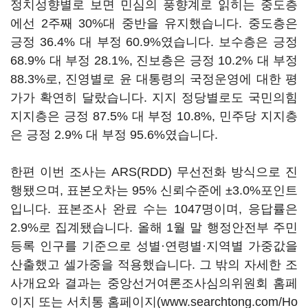
정치성향별로 보면 민심의 풍향계로 읽히는 중도층
에선 2주째 30%대 중반을 유지했습니다. 중도층은
긍정 36.4% 대 부정 60.9%였습니다. 보수층은 긍정
68.9% 대 부정 28.1%, 진보층은 긍정 10.2% 대 부정
88.3%로, 진영별로 윤 대통령의 국정운영에 대한 평
가가 확연히 달랐습니다. 지지 정당별로도 국민의힘
지지층은 긍정 87.5% 대 부정 10.8%, 민주당 지지층
은 긍정 2.9% 대 부정 95.6%였습니다.
한편 이번 조사는 ARS(RDD) 무선전화 방식으로 진
행됐으며, 표본오차는 95% 신뢰수준에 ±3.0%포인트
입니다. 표본조사 완료 수는 1047명이며, 응답률은
2.9%로 집계됐습니다. 올해 1월 말 행정안전부 주민
등록 인구를 기준으로 성별·연령별·지역별 가중값을
산출했고 셀가중을 적용했습니다. 그 밖의 자세한 조
사개요와 결과는 중앙선거여론조사심의위원회 홈페
이지 또는 서치통 홈페이지(www.searchtong.com/Ho