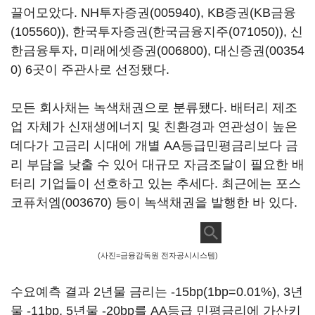
끌어모았다.
NH투자증권(005940)
, KB증권(
KB금융
(105560)
), 한국투자증권(
한국금융지주(071050)
), 신
한금융투자,
미래에셋증권(006800)
,
대신증권(00354
0)
6곳이 주관사로 선정됐다.
모든 회사채는 녹색채권으로 분류됐다. 배터리 제조
업 자체가 신재생에너지 및 친환경과 연관성이 높은
데다가 고금리 시대에 개별 AA등급민평금리보다 금
리 부담을 낮출 수 있어 대규모 자금조달이 필요한 배
터리 기업들이 선호하고 있는 추세다. 최근에는
포스
코퓨처엠(003670)
등이 녹색채권을 발행한 바 있다.
(사진=금융감독원 전자공시시스템)
수요예측 결과 2년물 금리는 -15bp(1bp=0.01%), 3년
물 -11bp, 5년물 -20bp를 AA등급 민평금리에 가산키