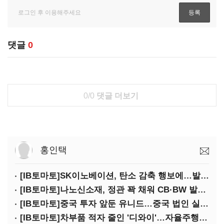
댓글
0
0/0
댓글 더보기
홍인택
[IB토마토]SK이노베이션, 탄소 감축 행보에…발목 잡는 계열사
[IB토마토]나노신소재, 정관 꽉 채워 CB·BW 발행…지배력 약화 우려
[IB토마토]중국 투자 앞둔 유니드…중국 법인 실적 하락 '딜레마'
[IB토마토]차부품 적자 줄인 '디와이'…자율주행 타고 반등하나