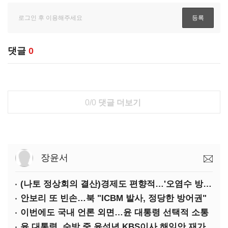
댓글
0
0/0
댓글 더보기
장윤서
(나토 정상회의 결산)경제도 편향적…'오염수 방류'만 용인
안보리 또 빈손…북 "ICBM 발사, 정당한 방어권"
이번에도 국내 언론 외면…윤 대통령 선택적 소통
윤 대통령, 순방 중 윤석년 KBS이사 해임안 재가