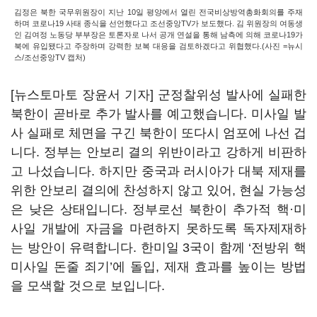
김정은 북한 국무위원장이 지난 10일 평양에서 열린 전국비상방역총화회의를 주재
하며 코로나19 사태 종식을 선언했다고 조선중앙TV가 보도했다. 김 위원장의 여동생
인 김여정 노동당 부부장은 토론자로 나서 공개 연설을 통해 남측에 의해 코로나19가
북에 유입됐다고 주장하며 강력한 보복 대응을 검토하겠다고 위협했다.(사진 =뉴시
스/조선중앙TV 캡처)
[뉴스토마토 장윤서 기자] 군정찰위성 발사에 실패한
북한이 곧바로 추가 발사를 예고했습니다. 미사일 발
사 실패로 체면을 구긴 북한이 또다시 엄포에 나선 겁
니다. 정부는 안보리 결의 위반이라고 강하게 비판하
고 나섰습니다. 하지만 중국과 러시아가 대북 제재를
위한 안보리 결의에 찬성하지 않고 있어, 현실 가능성
은 낮은 상태입니다. 정부로선 북한이 추가적 핵
·
미
사일 개발에 자금을 마련하지 못하도록 독자제재하
는 방안이 유력합니다. 한미일 3국이 함께 ‘전방위 핵
미사일 돈줄 죄기’에 돌입, 제재 효과를 높이는 방법
을 모색할 것으로 보입니다.