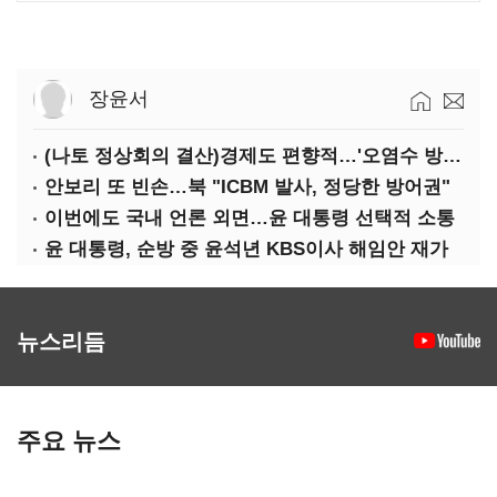
장윤서
(나토 정상회의 결산)경제도 편향적…'오염수 방류'만 용인
안보리 또 빈손…북 "ICBM 발사, 정당한 방어권"
이번에도 국내 언론 외면…윤 대통령 선택적 소통
윤 대통령, 순방 중 윤석년 KBS이사 해임안 재가
뉴스리듬
주요 뉴스