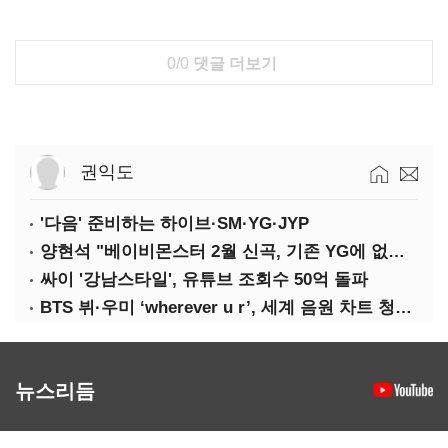
0/0
댓글 더보기
권익도
'다음' 준비하는 하이브·SM·YG·JYP
양현석 "베이비몬스터 2월 신곡, 기존 YG에 없던 노래"
싸이 '강남스타일', 유튜브 조회수 50억 돌파
BTS 뷔·우미 ‘wherever u r’, 세계 음원 차트 청신호
뉴스리듬