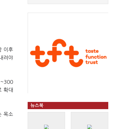
항 이후
 내려야
~300
로 확대
뉴스북
는 목소