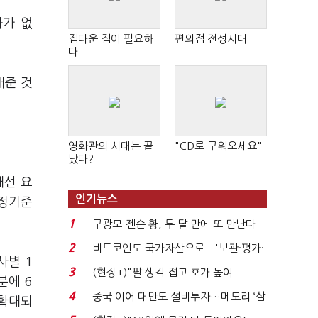
화가 없
집다운 집이 필요하
편의점 전성시대
다
해준 것
영화관의 시대는 끝
"CD로 구워오세요"
났다?
개선 요
인기뉴스
배정기준
1
구광모-젠슨 황, 두 달 만에 또 만난다…
로봇·AI 등 논...
2
비트코인도 국가자산으로…'보관·평가·
사별 1
처분' 기준은 ...
3
(현장+)"팔 생각 접고 호가 높여
분에 6
요"…'덜 똘똘한 한 채' 20...
4
중국 이어 대만도 설비투자…메모리 ‘삼
 확대되
국전쟁’