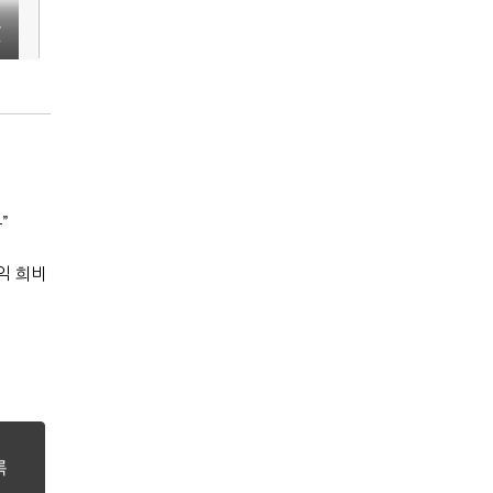
권
”
익 희비