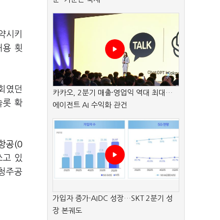
도약시키
허용 횟
5회였던
카카오, 2분기 매출·영업익 역대 최대…
슬롯 확
에이전트 AI 수익화 관건
항공(0
쓰고 있
 청주공
가입자 증가·AIDC 성장…SKT 2분기 성
장 본궤도