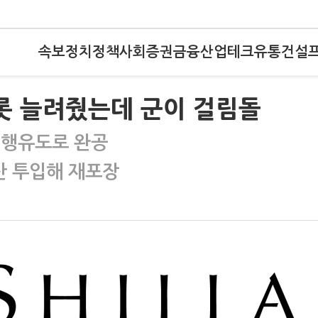
속보
정치
정책
사회
증권
금융
산업
테크
유통
건설
롯 늘려줬는데 군이 걸림돌
 평행유도로 완공
산 투입해 재포장