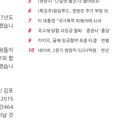
5
(현장+)"12일엔 물건 다 들어와요"…
빈 매대 채우며 문 연 ...
6
(특징주)윙입푸드, 경영진 주가 부양 의
17년도
지에 상한가...
7
이 대통령 "국가폭력 피해자에 사과…
 했습니
적극적 조사로 진...
8
국고채 담합 과징금 철퇴…증권사 '충당
금 폭탄' 우려...
9
카카오, 올해 임금협약 최종 타결…연봉
6.3% 인상·격려...
무원들이
10
네이버, 2분기 영업익 5203억원…전년
비 0.2% 감소...
보와 함
말했습니
인 김포
2015
만464
어날 것