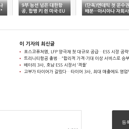
나
9부 능선 넘은 대한항
(단독)엔데믹 첫 운수
"
공, 합병 키 쥔 미국·EU
배분…아시아나 자회사
에 ‘촉각’
모두 탈락
이 기자의 최신글
포스코퓨처엠, LFP 양극재 첫 대규모 공급…ESS 시장 공략
트리니티항공 출범…“합리적 가격·기대 이상 서비스로 승부
배터리 3사, 호남 ESS 시장서 ‘격돌’
고부가 타이어가 갈랐다…타이어 3사, 최대 매출에도 영업