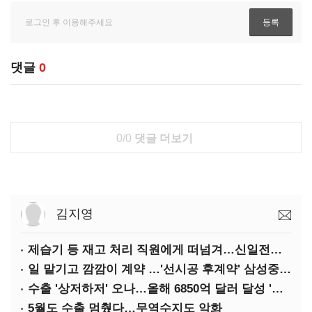
댓글
0
0/0
댓글 더보기
김지영
제습기 등 재고 처리 직원에게 떠넘겨…신일전자 '과징금 처벌'
일 맡기고 깜깜이 계약 …'선시공 후계약' 삼성중공업 덜미
수출 '상저하저' 오나…올해 6850억 달러 달성 '빨간불'
5월도 수출 멈췄다…무역수지도 악화