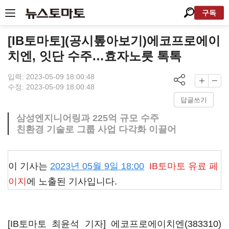
구독
[IB토마토](공시톺아보기)에코프로에이
치엔, 잇단 수주…효자노릇 톡톡
입력: 2023-05-09 18:00:48
수정: 2023-05-09 18:00:48
답글쓰기
삼성엔지니어링과 225억 규모 수주
친환경 기술로 그룹 사업 다각화 이끌어
이 기사는
2023년 05월 9일 18:00
IB토마토
유료 페
이지
에 노출된 기사입니다.
[IB토마토 최윤석 기자]
에코프로에이치엔(383310)