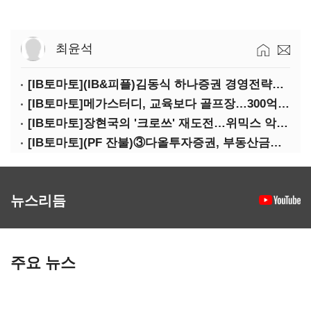
최윤석
[IB토마토](IB&피플)김동식 하나증권 경영전략본부장
[IB토마토]메가스터디, 교육보다 골프장…300억 대여 뒤 보증 리스크
[IB토마토]장현국의 '크로쓰' 재도전…위믹스 악몽 지울 수 있나
[IB토마토](PF 잔불)③다올투자증권, 부동산금융 줄였지만 정상화는 진행형
뉴스리듬
주요 뉴스