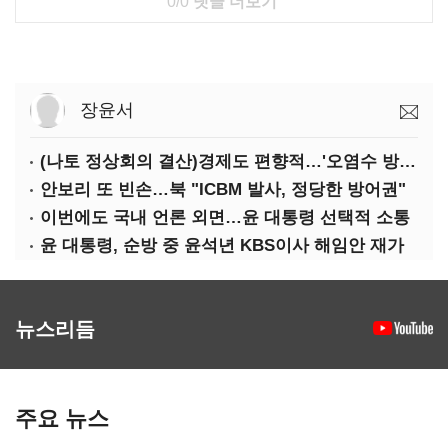
0/0
댓글 더보기
장윤서
(나토 정상회의 결산)경제도 편향적…'오염수 방류'만 용인
안보리 또 빈손…북 "ICBM 발사, 정당한 방어권"
이번에도 국내 언론 외면…윤 대통령 선택적 소통
윤 대통령, 순방 중 윤석년 KBS이사 해임안 재가
뉴스리듬
주요 뉴스