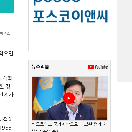
담하고 있
음먹으면
뉴스리듬
드 석좌
한 정
해관계가
구체적이
비트코인도 국가자산으로…'보관·평가·처
1953
분' 기준은 숙제