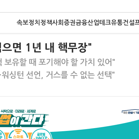
속보
정치
정책
사회
증권
금융
산업
테크
유통
건설
먹으면 1년 내 핵무장"
 보유할 때 포기해야 할 가치 있어"
워싱턴 선언, 거스를 수 없는 선택"