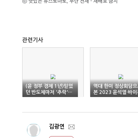
ⓒ 맛있는 뉴스토마토, 무단 전재 - 재배포 금지
관련기사
(윤 정부 경제 1년)믿었
역대 한미 정상회담으
던 반도체마저 '추락'…
본 2023 윤석열·바
정부 늦장 대응 아쉬워
회담
김광연