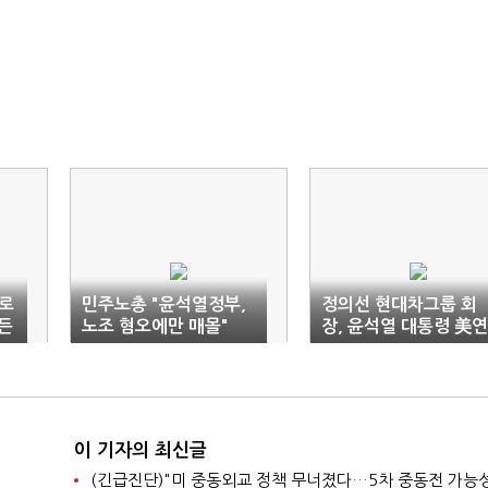
로
민주노총 "윤석열정부,
정의선 현대차그룹 회
이든
노조 혐오에만 매몰"
장, 윤석열 대통령 美연
설 참관
이 기자의 최신글