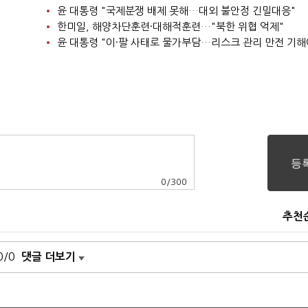
윤 대통령 "국제분쟁 배제 못해…대외 불안정 긴밀대응"
한미일, 해양차단훈련·대해적훈련…"북한 위협 억제"
윤 대통령 "이·팔 사태로 물가부담…리스크 관리 만전 기해
0
/
300
추천
0/0
댓글 더보기