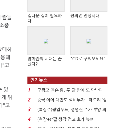
집다운 집이 필요하
편의점 전성시대
사람들
다
 소중
확대하
대응해
영화관의 시대는 끝
"CD로 구워오세요"
났다?
다"고
인기뉴스
수 있
1
구광모-젠슨 황, 두 달 만에 또 만난다…
하게 위
로봇·AI 등 논...
2
중국 이어 대만도 설비투자…메모리 ‘삼
다"고
국전쟁’
3
(특징주)윙입푸드, 경영진 주가 부양 의
지에 상한가...
4
(현장+)"팔 생각 접고 호가 높여
요"…'덜 똘똘한 한 채' 20...