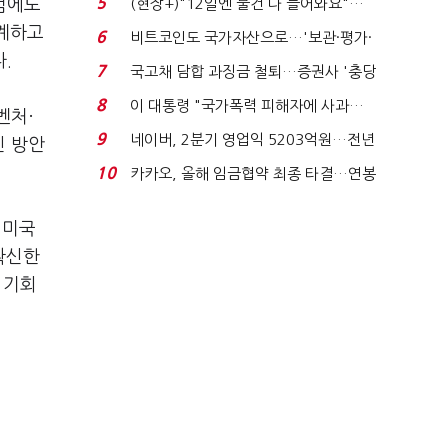
5
럼에도
(현장+)"12일엔 물건 다 들어와요"…
빈 매대 채우며 문 연 ...
경계하고
6
비트코인도 국가자산으로…'보관·평가·
.
처분' 기준은 ...
7
국고채 담합 과징금 철퇴…증권사 '충당
금 폭탄' 우려...
8
이 대통령 "국가폭력 피해자에 사과…
벤처·
적극적 조사로 진...
9
네이버, 2분기 영업익 5203억원…전년
신 방안
비 0.2% 감소...
10
카카오, 올해 임금협약 최종 타결…연봉
6.3% 인상·격려...
 미국
확신한
 기회