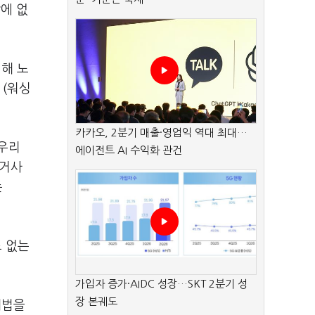
에 없
해 노
 (워싱
카카오, 2분기 매출·영업익 역대 최대…
 우리
에이전트 AI 수익화 관건
과거사
는
도 없는
가입자 증가·AIDC 성장…SKT 2분기 성
장 본궤도
제법을